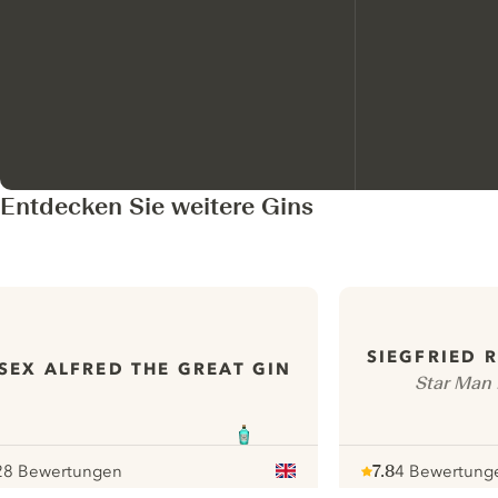
Entdecken Sie weitere Gins
SIEGFRIED 
SEX ALFRED THE GREAT GIN
Star Man 
28 Bewertungen
7.8
4 Bewertung
our
Note :
/ 10
pour