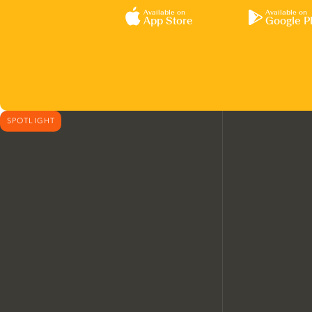
Available on
Available on
App Store
Google P
SPOTLIGHT