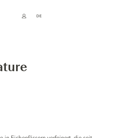
DE
Mein Konto
book
Instagram
EN
FR
NL
ES
ature
in Eichenfässern verfeinert, die seit