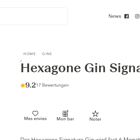
News
Face
HEXAGONE GIN SIGNATURE
HOME
GINS
Hexagone Gin Sign
Score :
9.2
/ 10
17 Bewertungen
Mes envies
Mon bar
Noter
Gin description
Der Hexagone Signature Gin wird fast 6 Monate 