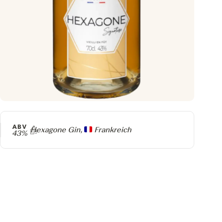
ABV
Producer
Hexagone Gin,
Frankreich
43%