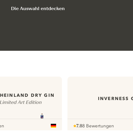
Die Auswahl entdecken
RHEINLAND DRY GIN
INVERNESS 
Limited Art Edition
en
7.8
8 Bewertungen
Note :
/ 10
pour