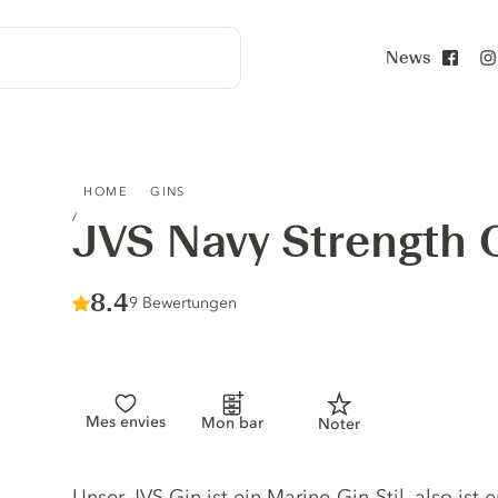
News
Face
JVS NAVY STRENGTH CRAFT GIN
HOME
GINS
JVS Navy Strength 
Score :
8.4
/ 10
9 Bewertungen
Mes envies
Mon bar
Noter
Gin description
Unser JVS Gin ist ein Marine-Gin-Stil, also ist 