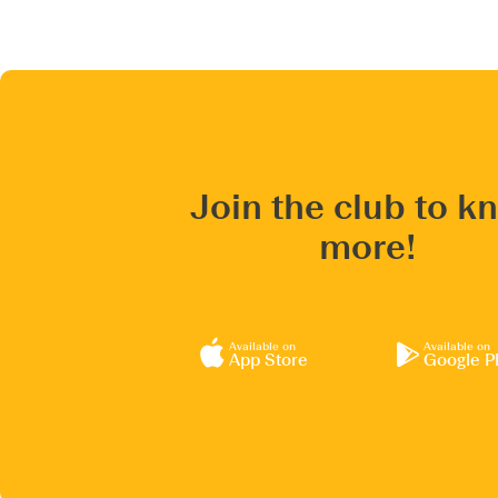
Join the club to k
more!
Available on
Available on
App Store
Google P