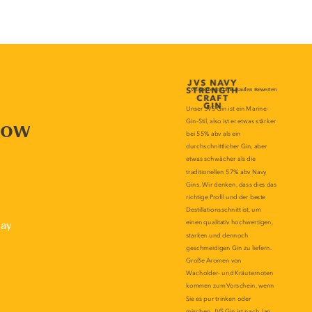
now
lay