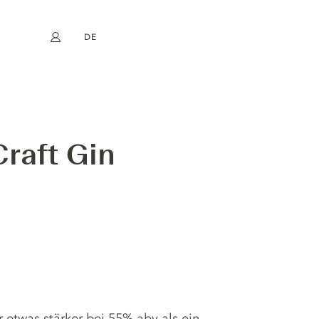
DE
Mein Konto
book
Instagram
EN
FR
NL
ES
Craft Gin
er etwas stärker bei 55% abv als ein