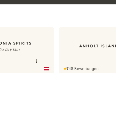
NIA SPIRITS
ANHOLT ISLAN
io Dry Gin
7
48 Bewertungen
Note :
/ 10
pour
ews
Alle unsere Gins
ontact
Cookies Settings