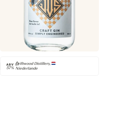
Producer
Driftwood Distillery,
ABV
57%
Niederlande