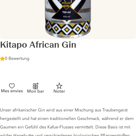
Kitapo African Gin
0 Bewertung
Mes envies
Mon bar
Noter
Gin description
Unser afrikanischer Gin wird aus einer Mischung aus Traubengeist
hergestellt und hat einen traditionellen Geschmack, während er dem
Gaumen ein Gefühl des Kafue-Flusses vermittelt. Diese Basis ist mit
wilder Hagebutte und verschiedenen biologischen Pflanzenstoffen