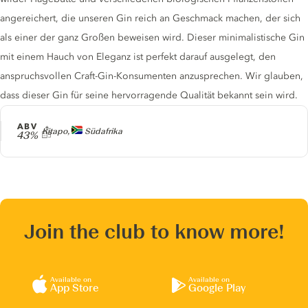
angereichert, die unseren Gin reich an Geschmack machen, der sich
als einer der ganz Großen beweisen wird. Dieser minimalistische Gin
mit einem Hauch von Eleganz ist perfekt darauf ausgelegt, den
anspruchsvollen Craft-Gin-Konsumenten anzusprechen. Wir glauben,
dass dieser Gin für seine hervorragende Qualität bekannt sein wird.
ABV
Producer
Kitapo,
Südafrika
43%
Join the club to know more!
Available on
Available on
App Store
Google Play