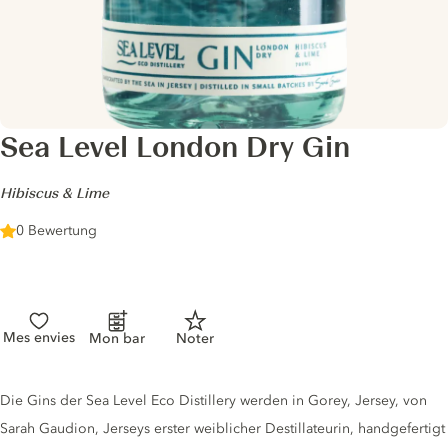
Sea Level London Dry Gin
-
Hibiscus & Lime
0 Bewertung
Mes envies
Mon bar
Noter
Gin description
Die Gins der Sea Level Eco Distillery werden in Gorey, Jersey, von
Sarah Gaudion, Jerseys erster weiblicher Destillateurin, handgefertigt