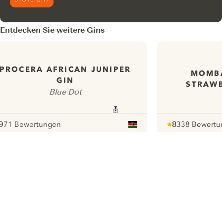
Entdecken Sie weitere Gins
PROCERA AFRICAN JUNIPER
MOMBA
GIN
STRAWB
Blue Dot
9
71 Bewertungen
8
338 Bewertu
ote :
 10
pour
Note :
/ 10
pour
ui.nextImg