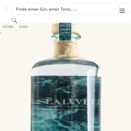
SPRINGE ZU HAUPTINHALT
Finde einen Gin, einen Tonic, …
Me
GINVENTORY
Suchen
SEA LEVEL LONDON DRY GIN - HIBISCUS & LIME
HOME
GINS