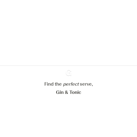
Nous aimerions utiliser des cookies
pour améliorer l’expérience de notre
site web.
En savoir plus sur
notre politique de gestion des
cookies
Paramétrer mes cookies
Refuser tout
Accepter tout
Find the
perfect
Ginventory
serve,
Gin & Tonic
News
Contact