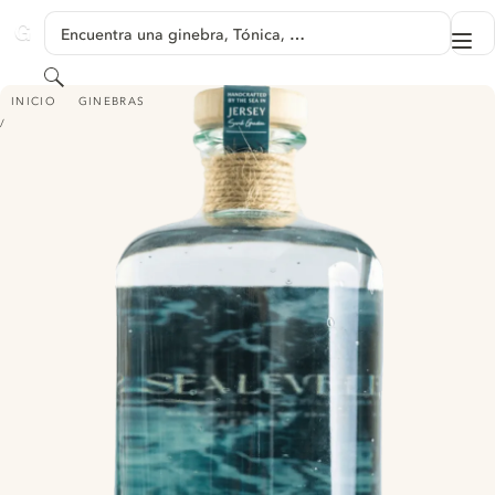
SALTAR A CONTENIDO
Encuentra una ginebra, Tónica, …
Me
GINVENTORY
Buscar
SEA LEVEL LONDON DRY GIN - HIBISCUS & LIME
INICIO
GINEBRAS