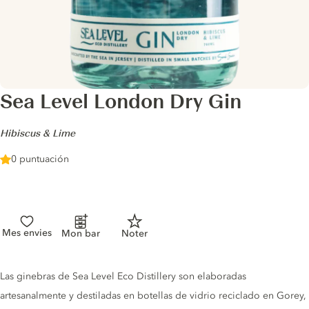
Sea Level London Dry Gin
-
Hibiscus & Lime
0 puntuación
Mes envies
Mon bar
Noter
Gin description
Las ginebras de Sea Level Eco Distillery son elaboradas
artesanalmente y destiladas en botellas de vidrio reciclado en Gorey,