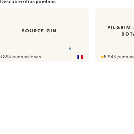
Descubre otras ginebras
PILGRIM
SOURCE GIN
BOT
8.8
54 puntuaciones
8.9
48 puntua
ote :
 10
pour
Note :
/ 10
pour
ui.nextImg