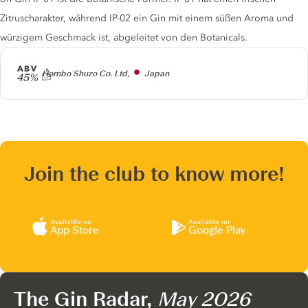
Zitruscharakter, während IP-02 ein Gin mit einem süßen Aroma und
würzigem Geschmack ist, abgeleitet von den Botanicals.
ABV
Producer
Hombo Shuzo Co. Ltd,
Japan
45%
Join the club to know more!
Available on
Available on
App Store
Google Play
The Gin Radar,
May 2026