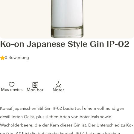
Ko-on Japanese Style Gin IP-02
0 Bewertung
Mes envies
Mon bar
Noter
Gin description
Ko-auf japanischen Stil Gin IP-02 basiert auf einem vollmundigen
destillierten Geist, plus sieben Arten von botanicals sowie
Wacholderbeere, die der Kern dieses Gin ist. Der Unterschied zu Ko-
on Gin IP-01 ist die botanische Formel. IP-01 hat einen frischen