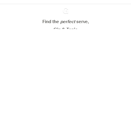
Alle Cookies akzeptieren
Find the
perfect
Ginventory
serve,
Gin & Tonic
News
Contact
Privacy Policy
Alle unsere Gins
Cookies Settings
Available on
Available on