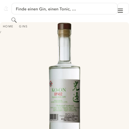
SPRINGE ZU HAUPTINHALT
Finde einen Gin, einen Tonic, …
Me
GINVENTORY
Suchen
KO-ON JAPANESE STYLE GIN IP-02
HOME
GINS