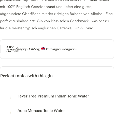
mit 100% Englisch Getreidebrand und liefert eine glatte,
abgerundete Oberfläche mit der richtigen Balance von Alkohol. Eine
perfekt ausbalancierte Gin von klassischen Geschmack - was besser
für die meisten typisch englischen Getränke, Gin & Tonic.
ABV
Producer
Langley Distillery,
Vereinigtes Königreich
41,7%
Perfect tonics with this gin
Fever Tree Premium Indian Tonic Water
Aqua Monaco Tonic Water