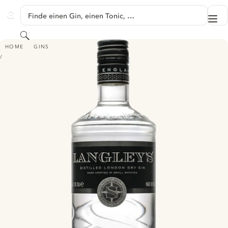
SPRINGE ZU HAUPTINHALT
Finde einen Gin, einen Tonic, …
Me
GINVENTORY
Suchen
LANGLEY'S NO. 8
HOME
GINS