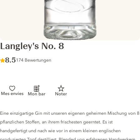
Langley's No. 8
Score :
8.5
/ 10
174 Bewertungen
Mes envies
Mon bar
Noter
Gin description
Eine einzigartige Gin mit unseren eigenen geheimen Mischung von 8
pflanzlichen Stoffen, an ihrem frischesten geerntet. Es ist
handgefertigt und nach wie vor in einem kleinen englischen
produzierten Topf destilliert. Blended von erfahrenen Handwerkern