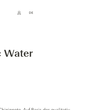
DE
Mein Konto
book
Instagram
EN
FR
NL
ES
 Water
hininnote. Auf Basis des qualitativ