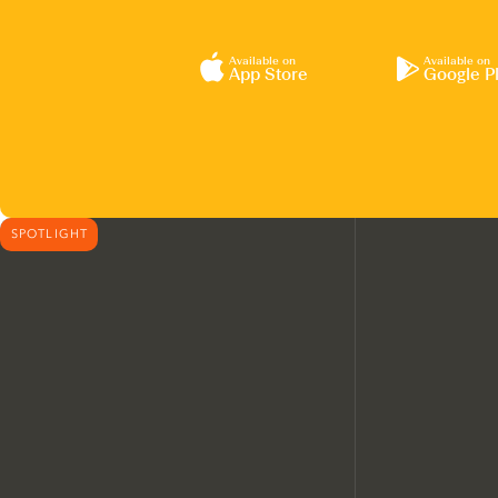
Available on
Available on
App Store
Google P
SPOTLIGHT