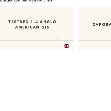
Entdecken Sie weitere Gins
TESTBED 1.4 ANGLO
CAPORA
AMERICAN GIN
ui.nextImg
Wir möchten gerne Cookies