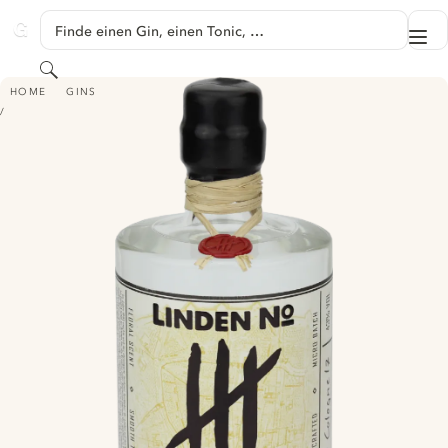
SPRINGE ZU HAUPTINHALT
Finde einen Gin, einen Tonic, …
Me
GINVENTORY
Suchen
LINDEN NO. 4 DRY GIN
HOME
GINS