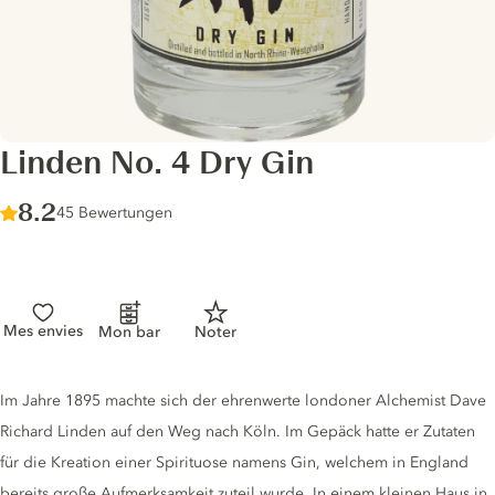
Linden No. 4 Dry Gin
Score :
8.2
/ 10
45 Bewertungen
Mes envies
Mon bar
Noter
Gin description
Im Jahre 1895 machte sich der ehrenwerte londoner Alchemist Dave
Richard Linden auf den Weg nach Köln. Im Gepäck hatte er Zutaten
für die Kreation einer Spirituose namens Gin, welchem in England
bereits große Aufmerksamkeit zuteil wurde. In einem kleinen Haus in