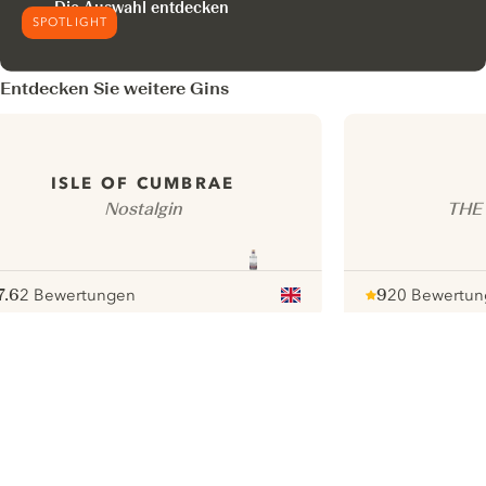
Die Auswahl entdecken
SPOTLIGHT
Entdecken Sie weitere Gins
ISLE OF CUMBRAE
Nostalgin
THE
7.6
2 Bewertungen
9
20 Bewertun
ote :
 10
pour
Note :
/ 10
pour
ui.nextImg