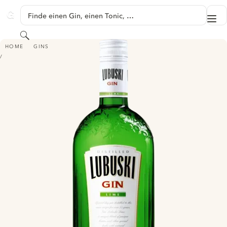
SPRINGE ZU HAUPTINHALT
Finde einen Gin, einen Tonic, …
Me
GINVENTORY
Suchen
LUBUSKI GIN - LIME
HOME
GINS