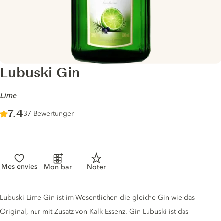
Lubuski Gin
-
Lime
Score :
7.4
/ 10
37 Bewertungen
Mes envies
Mon bar
Noter
Gin description
Lubuski Lime Gin ist im Wesentlichen die gleiche Gin wie das
Original, nur mit Zusatz von Kalk Essenz. Gin Lubuski ist das