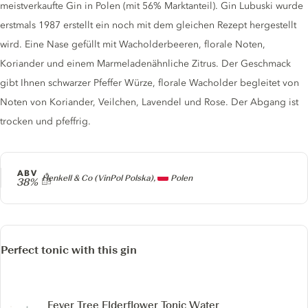
meistverkaufte Gin in Polen (mit 56% Marktanteil). Gin Lubuski wurde
erstmals 1987 erstellt ein noch mit dem gleichen Rezept hergestellt
wird. Eine Nase gefüllt mit Wacholderbeeren, florale Noten,
Koriander und einem Marmeladenähnliche Zitrus. Der Geschmack
gibt Ihnen schwarzer Pfeffer Würze, florale Wacholder begleitet von
Noten von Koriander, Veilchen, Lavendel und Rose. Der Abgang ist
trocken und pfeffrig.
ABV
Producer
Henkell & Co (VinPol Polska),
Polen
38%
Perfect tonic with this gin
Fever Tree Elderflower Tonic Water