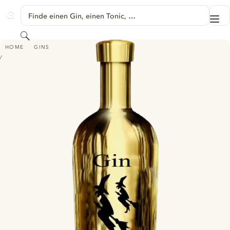
SPRINGE ZU HAUPTINHALT
Finde einen Gin, einen Tonic, …
Me
GINVENTORY
Suchen
MEIGAS FÓRA PREMIUM GIN
HOME
GINS