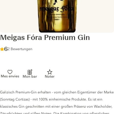
Meigas Fóra Premium Gin
Score :
6
/ 10
2 Bewertungen
Mes envies
Mon bar
Noter
Gin description
Galizisch Premium-Gin erhalten - vom gleichen Eigentümer der Marke
(Sonntag Cortizas) - mit 100% einheimische Produkte. Es ist ein
klassisches Gin geschnitten mit einer großen Präsenz von Wacholder,
Zitrusfrüchten und süßen Noten. Die Kombination von pflanzlichen