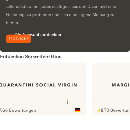
seltene Editionen: jedes ein Signal aus den Daten und eine
Einladung, zu probieren und sich eine eigene Meinung zu
bilden.
Die Auswahl entdecken
SPOTLIGHT
Entdecken Sie weitere Gins
QUARANTINI SOCIAL VIRGIN
MARGI
7.6
6 Bewertungen
8.7
3 Bewertu
ote :
 10
pour
Note :
/ 10
pour
ui.nextImg