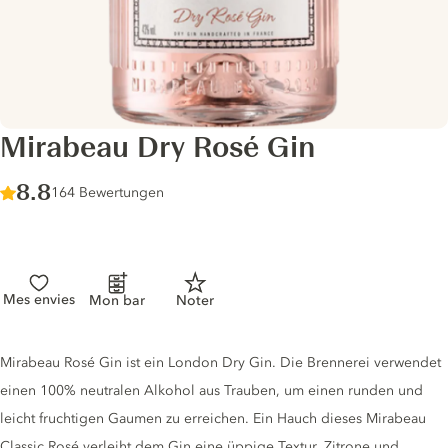
Mirabeau Dry Rosé Gin
Score :
8.8
/ 10
164 Bewertungen
Mes envies
Mon bar
Noter
Gin description
Mirabeau Rosé Gin ist ein London Dry Gin. Die Brennerei verwendet
einen 100% neutralen Alkohol aus Trauben, um einen runden und
leicht fruchtigen Gaumen zu erreichen. Ein Hauch dieses Mirabeau
Classic Rosé verleiht dem Gin eine üppige Textur. Zitrone und