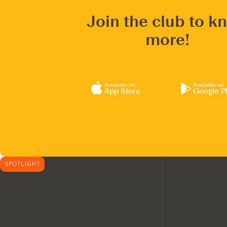
Join the club to k
more!
Available on
Available on
App Store
Google P
SPOTLIGHT