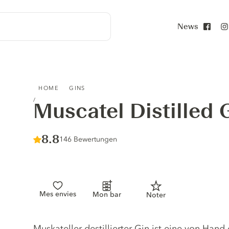
News
Face
MUSCATEL DISTILLED GIN
HOME
GINS
Muscatel Distilled 
Score :
8.8
/ 10
146 Bewertungen
Mes envies
Mon bar
Noter
Gin description
Muskateller destillierter Gin ist eine von Hand