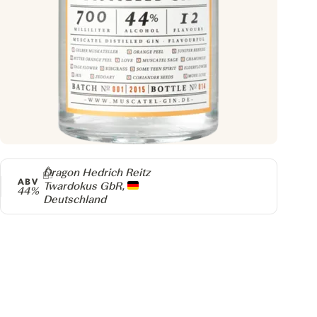
Producer
Dragon Hedrich Reitz
ABV
Twardokus GbR,
44%
Deutschland