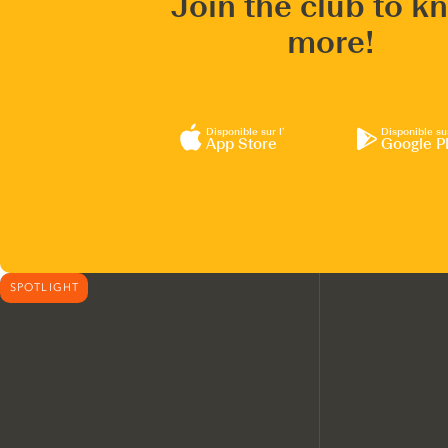
Join the club to k
more!
Disponible sur l’
Disponible su
App Store
Google P
SPOTLIGHT