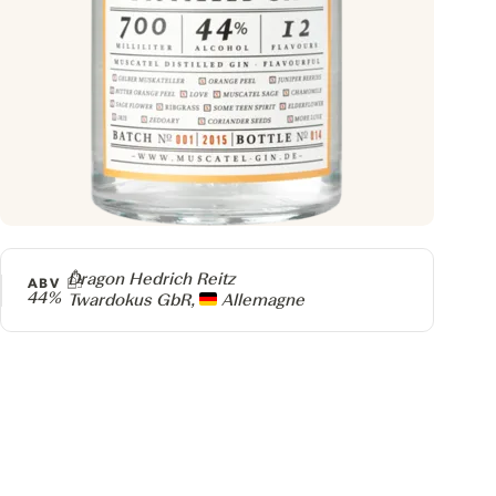
Producteur
Dragon Hedrich Reitz
ABV
44%
Twardokus GbR,
Allemagne