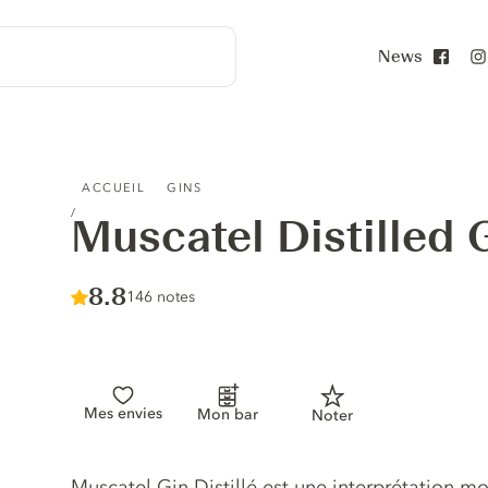
News
Face
MUSCATEL DISTILLED GIN
ACCUEIL
GINS
Muscatel Distilled 
Score :
8.8
/ 10
146 notes
Mes envies
Mon bar
Noter
Description du gin
Muscatel Gin Distillé est une interprétation mo