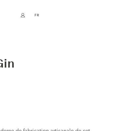
FR
Mon compte
book
Instagram
EN
DE
NL
ES
Gin
derne de fabrication artisanale de cet