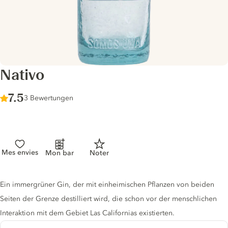
Nativo
Score :
7.5
/ 10
3 Bewertungen
Mes envies
Mon bar
Noter
Gin description
Ein immergrüner Gin, der mit einheimischen Pflanzen von beiden
Seiten der Grenze destilliert wird, die schon vor der menschlichen
Interaktion mit dem Gebiet Las Californias existierten.