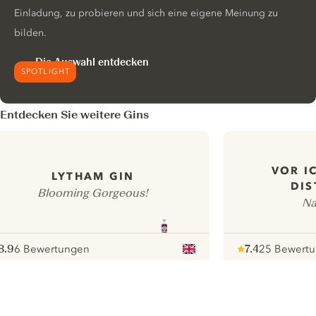
Einladung, zu probieren und sich eine eigene Meinung zu
bilden.
Die Auswahl entdecken
SPOTLIGHT
Entdecken Sie weitere Gins
VOR I
LYTHAM GIN
DIS
Blooming Gorgeous!
Na
8.9
6 Bewertungen
7.4
25 Bewert
ote :
 10
pour
Note :
/ 10
pour
ui.nextImg