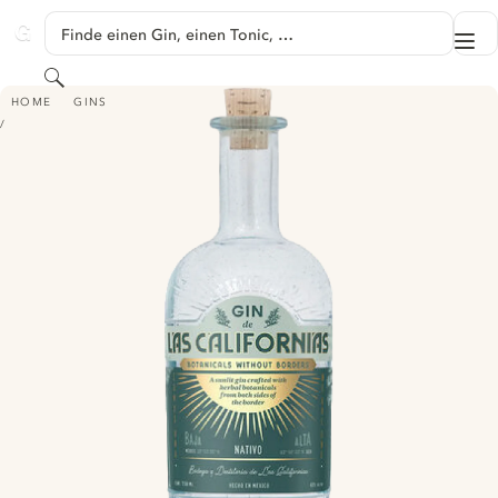
SPRINGE ZU HAUPTINHALT
Finde einen Gin, einen Tonic, …
Me
GINVENTORY
Suchen
NATIVO
HOME
GINS