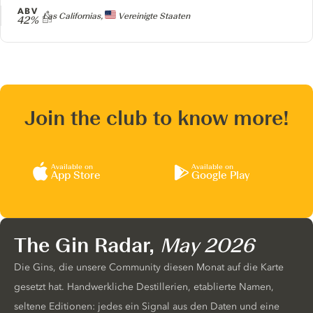
ABV
Producer
Las Californias,
Vereinigte Staaten
42%
Join the club to know more!
Available on
Available on
App Store
Google Play
The Gin Radar,
May 2026
Die Gins, die unsere Community diesen Monat auf die Karte
gesetzt hat. Handwerkliche Destillerien, etablierte Namen,
seltene Editionen: jedes ein Signal aus den Daten und eine