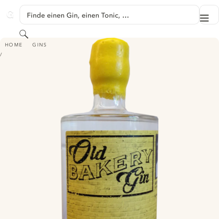
SPRINGE ZU HAUPTINHALT
Finde einen Gin, einen Tonic, …
Me
GINVENTORY
Suchen
OLD BAKERY GIN
HOME
GINS