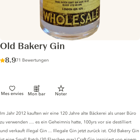
Old Bakery Gin
Score :
8.9
/ 10
71 Bewertungen
Mes envies
Mon bar
Noter
Gin description
Im Jahr 2012 kauften wir eine 120 Jahre alte Bäckerei als unser Büro
zu verwenden .... es ein Geheimnis hatte, 100yrs vor sie destilliert
und verkauft illegal Gin ... Illegale Gin jetzt zurück ist. Old Bakery Gin
ist eine Small Batch (30 Flaschen max) Craft Gin inspiriert von einem