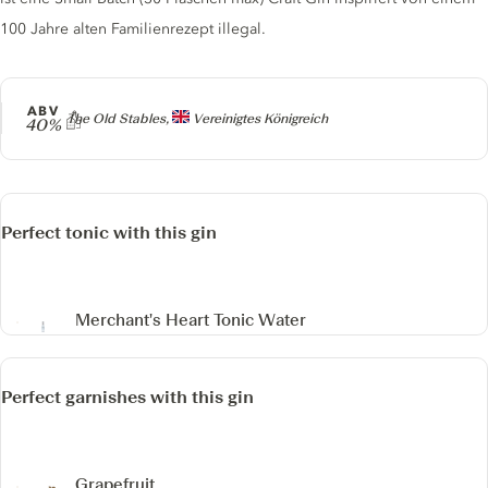
100 Jahre alten Familienrezept illegal.
ABV
Producer
The Old Stables,
Vereinigtes Königreich
40%
Perfect tonic with this gin
Merchant's Heart Tonic Water
Perfect garnishes with this gin
Grapefruit