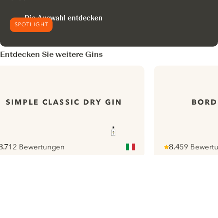
Die Auswahl entdecken
SPOTLIGHT
Entdecken Sie weitere Gins
SIMPLE CLASSIC DRY GIN
BORD
8.7
12 Bewertungen
8.4
59 Bewert
ote :
 10
pour
Note :
/ 10
pour
ui.nextImg