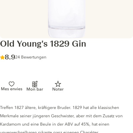
Old Young's 1829 Gin
Score :
8.9
/ 10
24 Bewertungen
Mes envies
Mon bar
Noter
Gin description
Treffen 1827 ältere, kräftigere Bruder. 1829 hat alle klassischen
Merkmale seiner jüngeren Geschwister, aber mit dem Zusatz von
Kardamom und eine Beule in der ABV auf 45%, hat einen
unverwechselbaren pikante ganz eigenen Charakter.