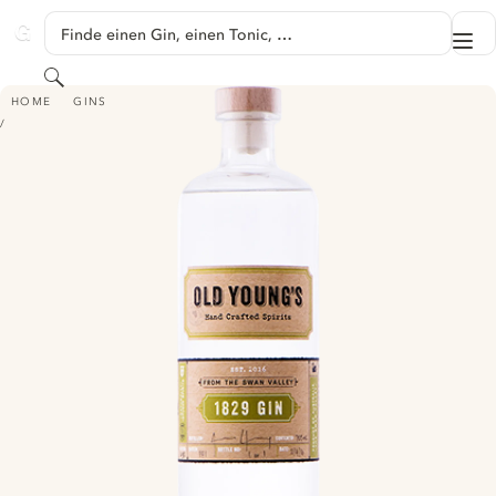
SPRINGE ZU HAUPTINHALT
Finde einen Gin, einen Tonic, …
Me
GINVENTORY
Suchen
OLD YOUNG'S 1829 GIN
HOME
GINS