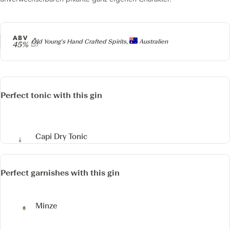
ABV
Producer
Old Young's Hand Crafted Spirits,
Australien
45%
Perfect tonic with this gin
Capi Dry Tonic
Perfect garnishes with this gin
Minze