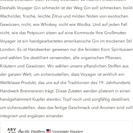
Deshalb Voyager Gin schmeckt ist der Weg Gin soll schmecken: bold
Wacholder, frische, leichte Zitrus und milden Noten von exotischen
Gewürzen; nicht, wie Whiskey, nicht wie Wodka. Und auf jeden Fall
nicht, wie das Potpourri sitzen auf eine Kommode Ihre Großmutter.
Voyager ist ein handgearbeitetes amerikanische Gin im trockenen Stil
London. Es ist Handwerker gewesen nur die feinsten Korn Spirituosen
und wählen Sie destilliert verwenden, alle organischen Pflanzen,
Kräutern und Gewürzen. Wir wählen unsere pflanzlichen Stoffen aus
der ganzen Welt, um sicherzustellen, dass Voyager ist wirklich ein
Weltklasse-Produkt, das uns auf die Traditionen des 19. Jahrhunderts
Handwerk Brennereien trägt. Diese Zutaten werden platziert in einen
handgehämmert Kupfer alembic Topf noch und sorgfältig destilliert,
um sicherzustellen, dass das fertige Geschmack und Aromen sind voll
integriert und ergänzen einander.
ABV
Producer
Pacific Distillery,
Vereinigte Staaten