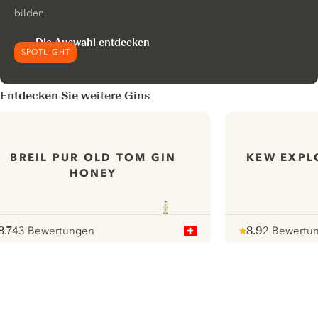
bilden.
Die Auswahl entdecken
SPOTLIGHT
Entdecken Sie weitere Gins
BREIL PUR OLD TOM GIN
KEW EXPL
HONEY
8.7
43 Bewertungen
8.9
2 Bewertu
ote :
 10
pour
Note :
/ 10
pour
ui.nextImg