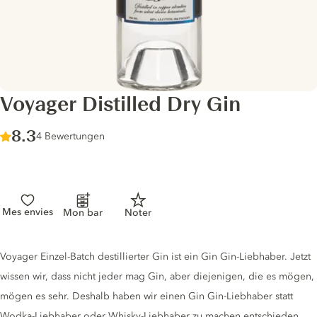
Voyager Distilled Dry Gin
Score :
8.3
/ 10
4 Bewertungen
Mes envies
Mon bar
Noter
Gin description
Voyager Einzel-Batch destillierter Gin ist ein Gin Gin-Liebhaber. Jetzt
wissen wir, dass nicht jeder mag Gin, aber diejenigen, die es mögen,
mögen es sehr. Deshalb haben wir einen Gin Gin-Liebhaber statt
Wodka-Liebhaber oder Whisky-Liebhaber zu machen entschieden.