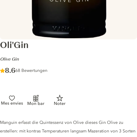
Oli'Gin
-
Olive Gin
Score :
8.6
/ 10
68 Bewertungen
Mes envies
Mon bar
Noter
Gin description
Manguin erfasst die Quintessenz von Olive dieses Gin Olive zu
erstellen: mit kontras Temperaturen langsam Mazeration von 3 Sorten