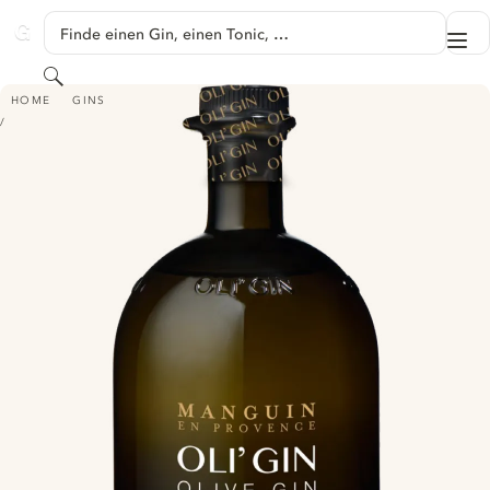
SPRINGE ZU HAUPTINHALT
Finde einen Gin, einen Tonic, …
Me
GINVENTORY
Suchen
OLI'GIN - OLIVE GIN
HOME
GINS