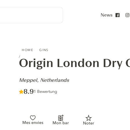
News
Face
ORIGIN LONDON DRY GIN - MEPPEL, NETHERLANDS
HOME
GINS
Origin London Dry 
-
Meppel, Netherlands
Score :
8.9
/ 10
1 Bewertung
Mes envies
Mon bar
Noter