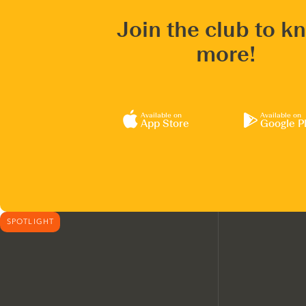
Join the club to k
more!
Available on
Available on
App Store
Google P
SPOTLIGHT