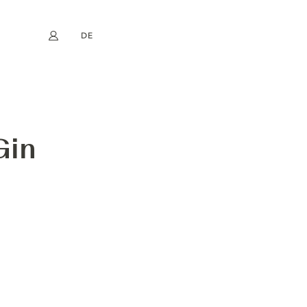
DE
Mein Konto
book
Instagram
EN
FR
NL
ES
Gin