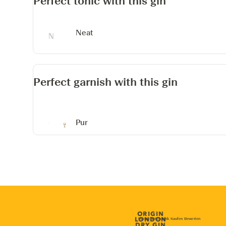
Perfect tonic with this gin
Neat
Perfect garnish with this gin
Pur