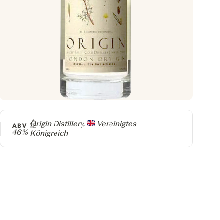
Producer
Origin Distillery,
Vereinigtes
ABV
46%
Königreich