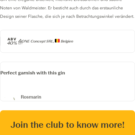
Noten von Waldmeister. Er besticht auch durch das erstaunliche
Design seiner Flasche, die sich je nach Betrachtungswinkel verändert.
ABV
Producer
GONE Concept SRL,
Belgien
40%
Perfect garnish with this gin
Rosmarin
Join the club to know more!