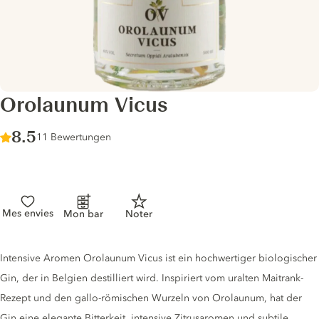
Orolaunum Vicus
Score :
8.5
/ 10
11 Bewertungen
Mes envies
Mon bar
Noter
Gin description
Intensive Aromen Orolaunum Vicus ist ein hochwertiger biologischer
Gin, der in Belgien destilliert wird. Inspiriert vom uralten Maitrank-
Rezept und den gallo-römischen Wurzeln von Orolaunum, hat der
Gin eine elegante Bitterkeit, intensive Zitrusaromen und subtile