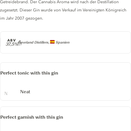
Getreidebrand. Der Cannabis Aroma wird nach der Destillation
zugesetzt. Dieser Gin wurde von Verkauf im Vereinigten Königreich
im Jahr 2007 gezogen.
ABV
Producer
Beveland Distillers,
Spanien
37,5%
Perfect tonic with this gin
Neat
Perfect garnish with this gin