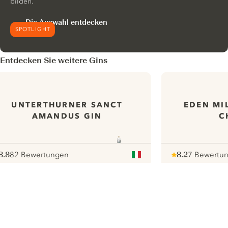
bilden.
Die Auswahl entdecken
SPOTLIGHT
Entdecken Sie weitere Gins
UNTERTHURNER SANCT
EDEN MI
AMANDUS GIN
C
8.8
82 Bewertungen
8.2
7 Bewertu
ote :
 10
pour
Note :
/ 10
pour
ui.nextImg