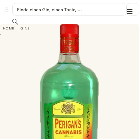
SPRINGE ZU HAUPTINHALT
Finde einen Gin, einen Tonic, …
Me
GINVENTORY
Suchen
PERIGAN'S CANNABIS FLAVOURED GIN
HOME
GINS