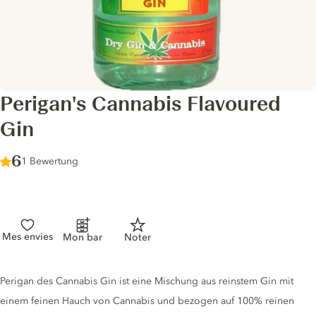
Perigan's Cannabis Flavoured
Gin
Score :
6
/ 10
1 Bewertung
Mes envies
Mon bar
Noter
Gin description
Perigan des Cannabis Gin ist eine Mischung aus reinstem Gin mit
einem feinen Hauch von Cannabis und bezogen auf 100% reinen