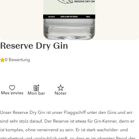
Reserve Dry Gin
0 Bewertung
Mes envies
Mon bar
Noter
Gin description
Unser Reserve Dry Gin ist unser Flaggschiff unter den Gins und wir
sind sehr stolz darauf. Der Reserve ist etwas für Gin-Kenner, denn er
ist komplex, ohne verwirrend zu sein. Er ist stark wacholder- und
zitrusbetont und unglaublich sanft, so dass er im obersten Regal der