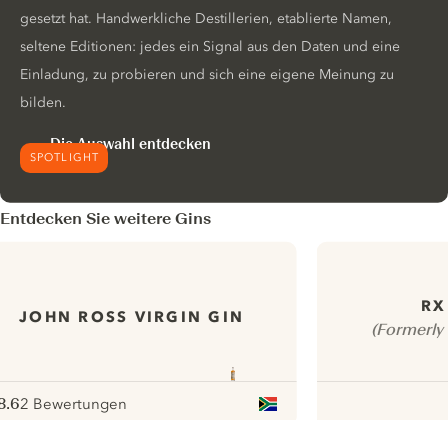
gesetzt hat. Handwerkliche Destillerien, etablierte Namen,
seltene Editionen: jedes ein Signal aus den Daten und eine
Einladung, zu probieren und sich eine eigene Meinung zu
bilden.
Die Auswahl entdecken
SPOTLIGHT
Entdecken Sie weitere Gins
RX
JOHN ROSS VIRGIN GIN
(Formerly 
8.6
2 Bewertungen
ote :
 10
pour