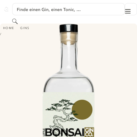
SPRINGE ZU HAUPTINHALT
Finde einen Gin, einen Tonic, …
Me
GINVENTORY
Suchen
RESERVE DRY GIN
HOME
GINS