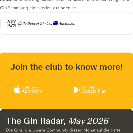
Gin-Sammlung eines jeden zu finden ist.
ABV
Producer
Little Bonsai Gin Co,
Australien
42%
Join the club to know more!
Available on
Available on
App Store
Google Play
The Gin Radar,
May 2026
Die Gins, die unsere Community diesen Monat auf die Karte