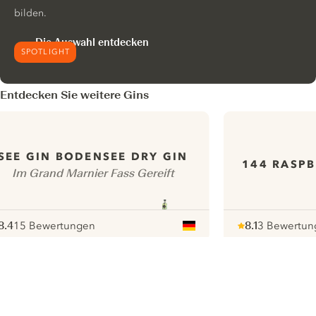
bilden.
Die Auswahl entdecken
SPOTLIGHT
Entdecken Sie weitere Gins
SEE GIN BODENSEE DRY GIN
144 RASPB
Im Grand Marnier Fass Gereift
8.4
15 Bewertungen
8.1
3 Bewertun
ote :
 10
pour
Note :
/ 10
pour
ui.nextImg