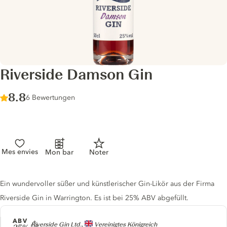
Riverside Damson Gin
Score :
8.8
/ 10
6 Bewertungen
Mes envies
Mon bar
Noter
Gin description
Ein wundervoller süßer und künstlerischer Gin-Likör aus der Firma
Riverside Gin in Warrington. Es ist bei 25% ABV abgefüllt.
ABV
Producer
Riverside Gin Ltd.,
Vereinigtes Königreich