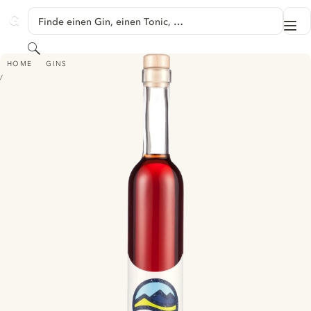
SPRINGE ZU HAUPTINHALT
Finde einen Gin, einen Tonic, …
Me
GINVENTORY
Suchen
RIVERSIDE DAMSON GIN
HOME
GINS