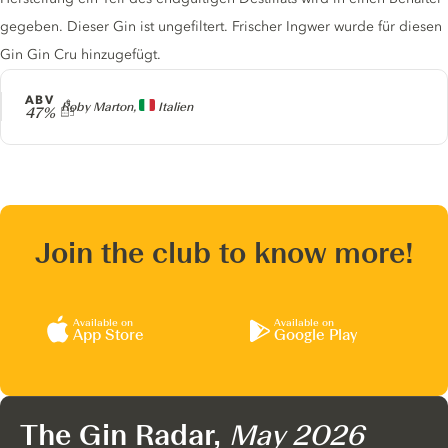
gegeben. Dieser Gin ist ungefiltert. Frischer Ingwer wurde für diesen
Gin Gin Cru hinzugefügt.
ABV
Producer
Roby Marton,
Italien
47%
Join the club to know more!
Available on
Available on
App Store
Google Play
The Gin Radar,
May 2026