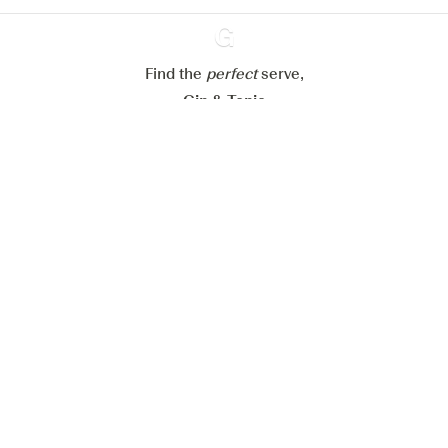
Alle Cookies akzeptieren
Find the
perfect
Ginventory
serve,
Gin & Tonic
News
Contact
Privacy Policy
Alle unsere Gins
Cookies Settings
Available on
Available on