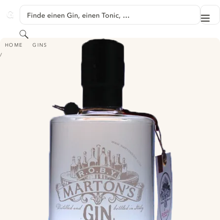
SPRINGE ZU HAUPTINHALT
Finde einen Gin, einen Tonic, …
Me
GINVENTORY
Suchen
ROBY MARTON'S CRU GIN & GIN
HOME
GINS