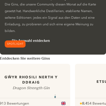
Die Gins, die unsere Community diesen Monat auf die Karte
gesetzt hat. Handwerkliche Destillerien, etablierte Namen,
seltene Editionen: jedes ein Signal aus den Daten und eine
Einladung, zu probieren und sich eine eigene Meinung zu
bilden.
Die Auswahl entdecken
SPOTLIGHT
Entdecken Sie weitere Gins
GŴYR RHOSILI NERTH Y
ETS
DDRAIG
Dragon Strength Gin
9
13 Bewertungen
8.4
54 Bewert