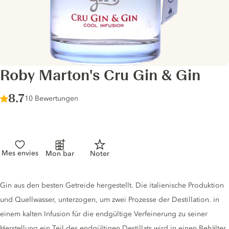
Roby Marton's Cru Gin & Gin
Score :
8.7
/ 10
10 Bewertungen
Mes envies
Mon bar
Noter
Gin description
Gin aus den besten Getreide hergestellt. Die italienische Produktion
und Quellwasser, unterzogen, um zwei Prozesse der Destillation. in
einem kalten Infusion für die endgültige Verfeinerung zu seiner
Herstellung ein Teil des endgültigen Destillats wird in einen Behälter