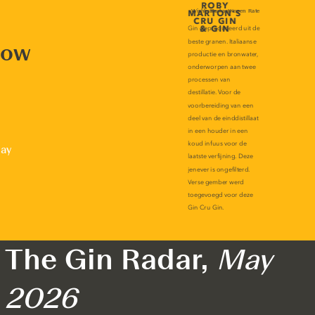
now
lay
The Gin Radar,
May
2026