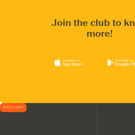
Join the club to k
more!
Available on
Available on
App Store
Google P
SPOTLIGHT