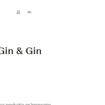
NL
Mijn account
book
Instagram
EN
FR
DE
ES
Gin & Gin
nse productie en bronwater,