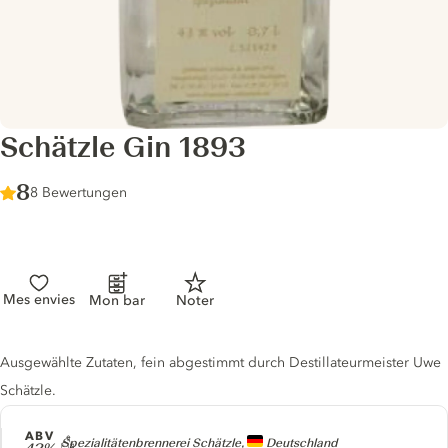
Schätzle Gin 1893
Score :
8
/ 10
8 Bewertungen
Mes envies
Mon bar
Noter
Gin description
Ausgewählte Zutaten, fein abgestimmt durch Destillateurmeister Uwe
Schätzle.
ABV
Producer
Spezialitätenbrennerei Schätzle,
Deutschland