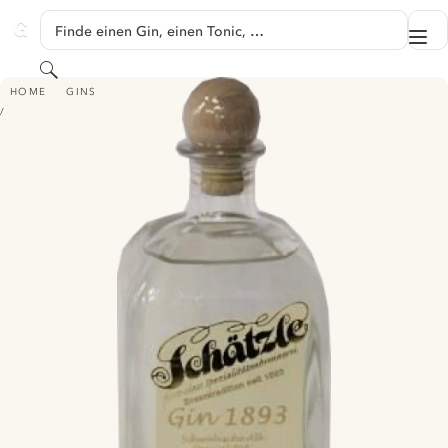
SPRINGE ZU HAUPTINHALT
Finde einen Gin, einen Tonic, …
Me
GINVENTORY
Suchen
SCHÄTZLE GIN 1893
HOME
GINS