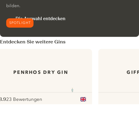
bilden.
Die Auswahl entdecken
SPOTLIGHT
Entdecken Sie weitere Gins
PENRHOS DRY GIN
GIF
8.9
23 Bewertungen
ote :
 10
pour
ui.nextImg