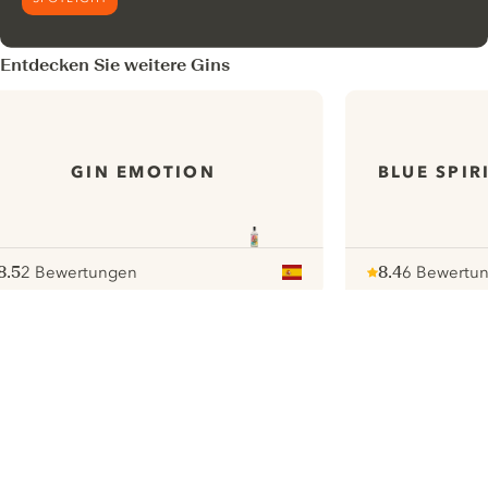
Entdecken Sie weitere Gins
GIN EMOTION
BLUE SPIR
8.5
2 Bewertungen
8.4
6 Bewertu
ote :
 10
pour
Note :
/ 10
pour
ui.nextImg