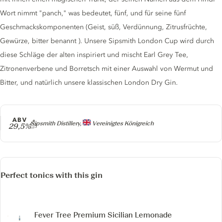
Wort nimmt "panch," was bedeutet, fünf, und für seine fünf
Geschmackskomponenten (Geist, süß, Verdünnung, Zitrusfrüchte,
Gewürze, bitter benannt ). Unsere Sipsmith London Cup wird durch
diese Schläge der alten inspiriert und mischt Earl Grey Tee,
Zitronenverbene und Borretsch mit einer Auswahl von Wermut und
Bitter, und natürlich unsere klassischen London Dry Gin.
ABV
Producer
Sipsmith Distillery,
Vereinigtes Königreich
29,5%
Perfect tonics with this gin
Fever Tree Premium Sicilian Lemonade