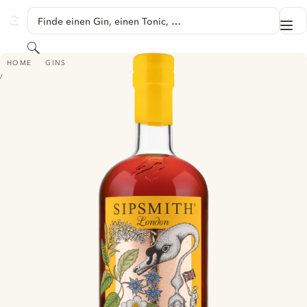
SPRINGE ZU HAUPTINHALT
Finde einen Gin, einen Tonic, …
Me
GINVENTORY
Suchen
SIPSMITH LONDON CUP
HOME
GINS