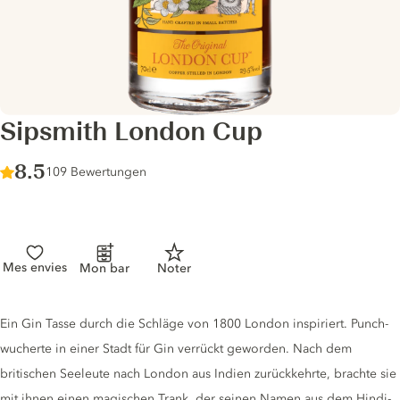
Sipsmith London Cup
Score :
8.5
/ 10
109 Bewertungen
Mes envies
Mon bar
Noter
Gin description
Ein Gin Tasse durch die Schläge von 1800 London inspiriert. Punch-
wucherte in einer Stadt für Gin verrückt geworden. Nach dem
britischen Seeleute nach London aus Indien zurückkehrte, brachte sie
mit ihnen einen magischen Trank, der seinen Namen aus dem Hindi-