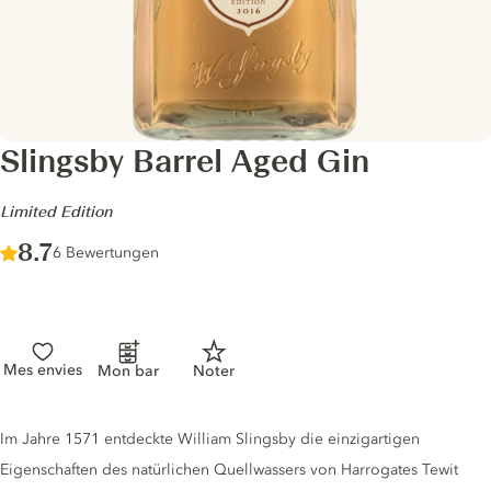
Slingsby Barrel Aged Gin
-
Limited Edition
Score :
8.7
/ 10
6 Bewertungen
Mes envies
Mon bar
Noter
Gin description
Im Jahre 1571 entdeckte William Slingsby die einzigartigen
Eigenschaften des natürlichen Quellwassers von Harrogates Tewit