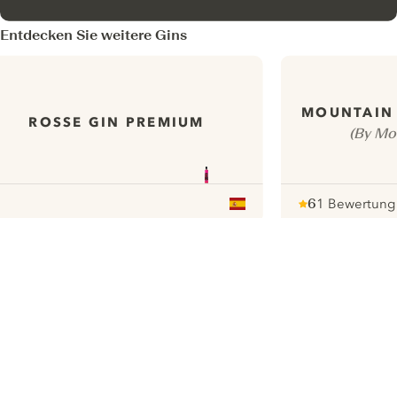
Entdecken Sie weitere Gins
MOUNTAIN 
ROSSE GIN PREMIUM
(By Mou
6
1 Bewertung
Note :
/ 10
pour
ui.nextImg