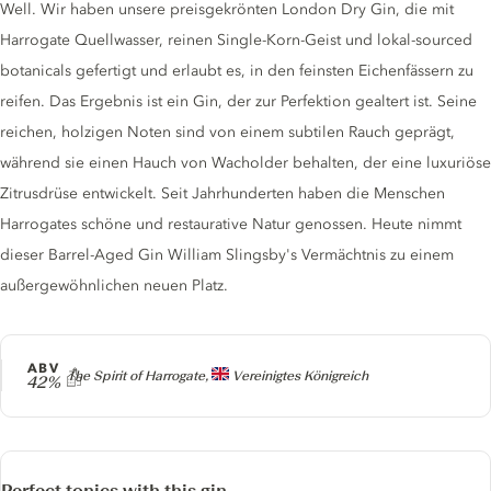
Well. Wir haben unsere preisgekrönten London Dry Gin, die mit
Harrogate Quellwasser, reinen Single-Korn-Geist und lokal-sourced
botanicals gefertigt und erlaubt es, in den feinsten Eichenfässern zu
reifen. Das Ergebnis ist ein Gin, der zur Perfektion gealtert ist. Seine
reichen, holzigen Noten sind von einem subtilen Rauch geprägt,
während sie einen Hauch von Wacholder behalten, der eine luxuriöse
Zitrusdrüse entwickelt. Seit Jahrhunderten haben die Menschen
Harrogates schöne und restaurative Natur genossen. Heute nimmt
dieser Barrel-Aged Gin William Slingsby's Vermächtnis zu einem
außergewöhnlichen neuen Platz.
ABV
Producer
The Spirit of Harrogate,
Vereinigtes Königreich
42%
Perfect tonics with this gin