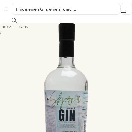
SPRINGE ZU HAUPTINHALT
Finde einen Gin, einen Tonic, …
Me
GINVENTORY
Suchen
SKJERN Å GIN
HOME
GINS