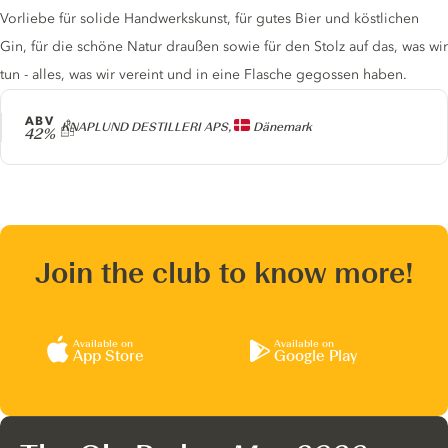
Vorliebe für solide Handwerkskunst, für gutes Bier und köstlichen
Gin, für die schöne Natur draußen sowie für den Stolz auf das, was wir
tun - alles, was wir vereint und in eine Flasche gegossen haben.
ABV
Producer
KNAPLUND DESTILLERI APS,
Dänemark
42%
Join the club to know more!
Available on
Available on
App Store
Google Play