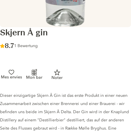
Skjern Å gin
Score :
8.7
/ 10
1 Bewertung
Mes envies
Mon bar
Noter
Gin description
Dieser einzigartige Skjern Å Gin ist das erste Produkt in einer neuen
Zusammenarbeit zwischen einer Brennerei und einer Brauerei - wir
befinden uns beide im Skjern Å Delta. Der Gin wird in der Knaplund
Distillery auf einem "Destillierbier" destilliert, das auf der anderen
Seite des Flusses gebraut wird - in Række Mølle Bryghus. Eine