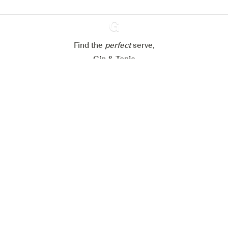
Alle Cookies ablehnen
Alle Cookies akzeptieren
Find the
perfect
Ginventory
serve,
Gin & Tonic
News
Contact
Privacy Policy
Alle unsere Gins
Cookies Settings