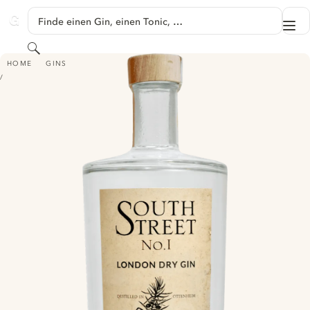
SPRINGE ZU HAUPTINHALT
Finde einen Gin, einen Tonic, …
Me
GINVENTORY
Suchen
SOUTHSTREET NO. 1 LONDON DRY GIN
HOME
GINS