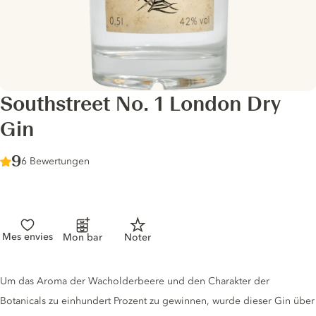
Southstreet No. 1 London Dry
Gin
Score :
9
/ 10
6 Bewertungen
Mes envies
Mon bar
Noter
Gin description
Um das Aroma der Wacholderbeere und den Charakter der
Botanicals zu einhundert Prozent zu gewinnen, wurde dieser Gin über