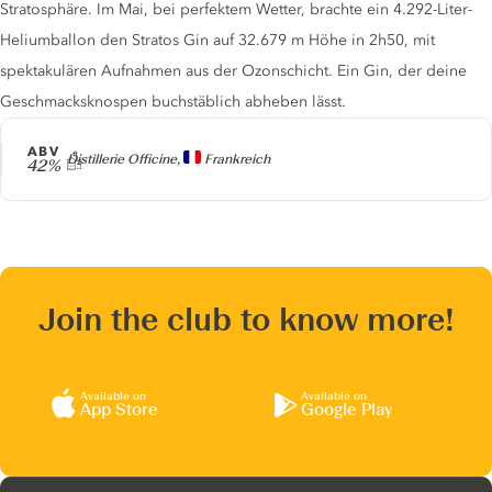
Stratosphäre. Im Mai, bei perfektem Wetter, brachte ein 4.292-Liter-
Heliumballon den Stratos Gin auf 32.679 m Höhe in 2h50, mit
spektakulären Aufnahmen aus der Ozonschicht. Ein Gin, der deine
Geschmacksknospen buchstäblich abheben lässt.
ABV
Producer
Distillerie Officine,
Frankreich
42%
Join the club to know more!
Available on
Available on
App Store
Google Play