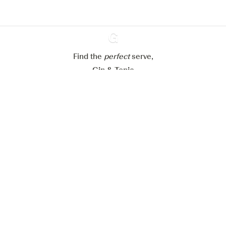
Alle Cookies ablehnen
Alle Cookies akzeptieren
Find the
perfect
Ginventory
serve,
Gin & Tonic
News
Contact
Privacy Policy
Alle unsere Gins
Cookies Settings