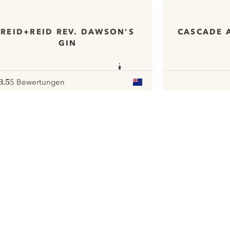
REID+REID REV. DAWSON’S
CASCADE 
GIN
8.5
5 Bewertungen
ote :
 10
pour
ui.nextImg
Wir möchten gerne Cookies
verwenden, um die