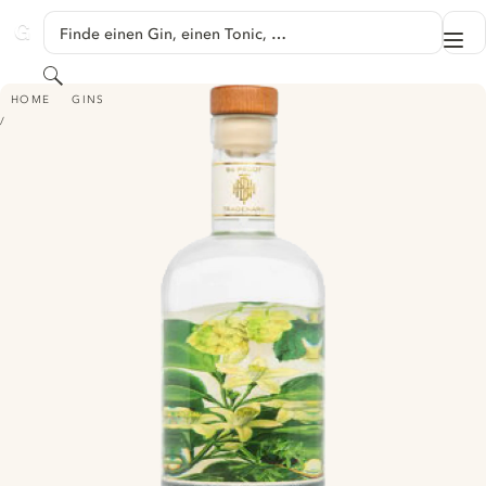
SPRINGE ZU HAUPTINHALT
Finde einen Gin, einen Tonic, …
Me
GINVENTORY
Suchen
TAMWORTH GARDEN WHITE MOUNTAIN GIN
HOME
GINS