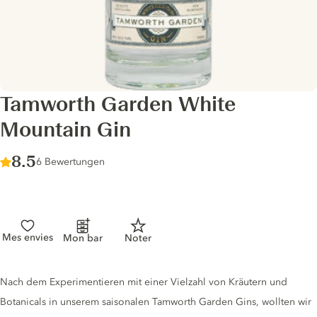
Tamworth Garden White
Mountain Gin
Score :
8.5
/ 10
6 Bewertungen
Mes envies
Mon bar
Noter
Gin description
Nach dem Experimentieren mit einer Vielzahl von Kräutern und
Botanicals in unserem saisonalen Tamworth Garden Gins, wollten wir