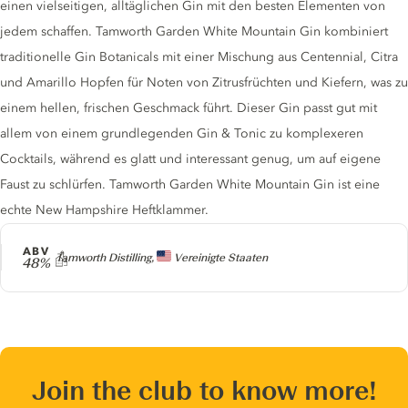
einen vielseitigen, alltäglichen Gin mit den besten Elementen von
jedem schaffen. Tamworth Garden White Mountain Gin kombiniert
traditionelle Gin Botanicals mit einer Mischung aus Centennial, Citra
und Amarillo Hopfen für Noten von Zitrusfrüchten und Kiefern, was zu
einem hellen, frischen Geschmack führt. Dieser Gin passt gut mit
allem von einem grundlegenden Gin & Tonic zu komplexeren
Cocktails, während es glatt und interessant genug, um auf eigene
Faust zu schlürfen. Tamworth Garden White Mountain Gin ist eine
echte New Hampshire Heftklammer.
ABV
Producer
Tamworth Distilling,
Vereinigte Staaten
48%
Join the club to know more!