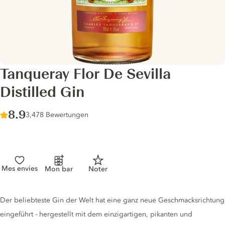
Tanqueray Flor De Sevilla
Distilled Gin
Score :
8.9
/ 10
3,478 Bewertungen
Mes envies
Mon bar
Noter
Gin description
Der beliebteste Gin der Welt hat eine ganz neue Geschmacksrichtung
eingeführt - hergestellt mit dem einzigartigen, pikanten und