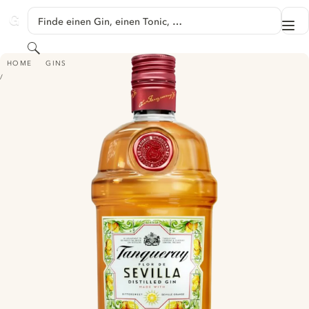
SPRINGE ZU HAUPTINHALT
Finde einen Gin, einen Tonic, …
Me
GINVENTORY
Suchen
TANQUERAY FLOR DE SEVILLA DISTILLED GIN
HOME
GINS