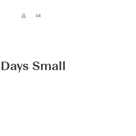
DE
Mein Konto
book
Instagram
EN
FR
NL
ES
 Days Small