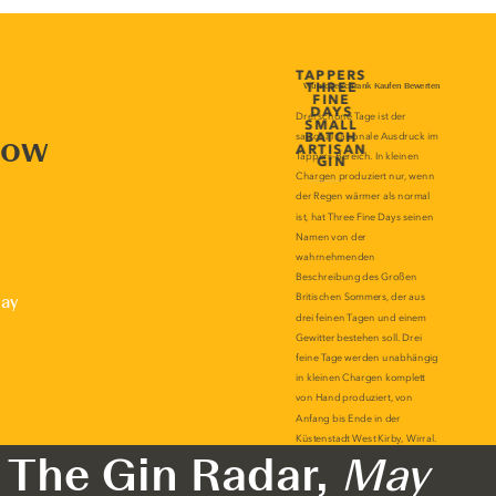
now
lay
The Gin Radar,
May