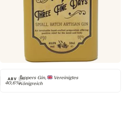
Producer
Tappers Gin,
Vereinigtes
ABV
40,6%
Königreich