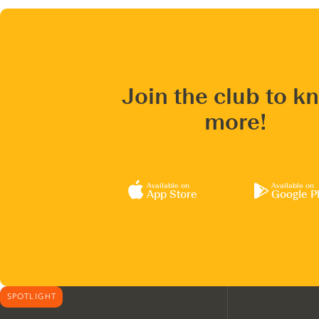
Join the club to k
more!
Available on
Available on
App Store
Google P
SPOTLIGHT