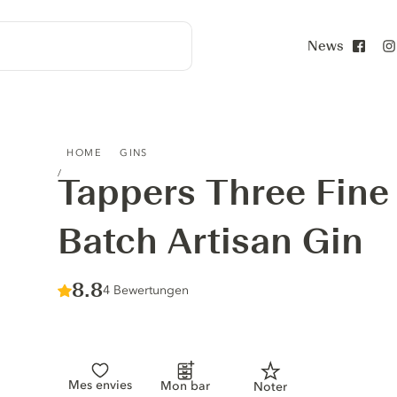
News
Face
TAPPERS THREE FINE DAYS SMALL BATCH ARTISAN GIN
HOME
GINS
Tappers Three Fine
Batch Artisan Gin
Score :
8.8
/ 10
4 Bewertungen
Mes envies
Mon bar
Noter