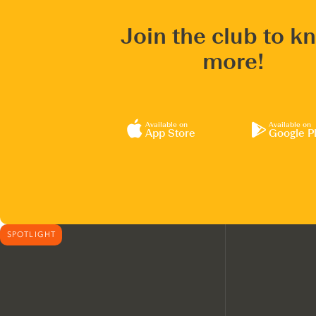
Join the club to k
more!
Available on
Available on
App Store
Google P
SPOTLIGHT