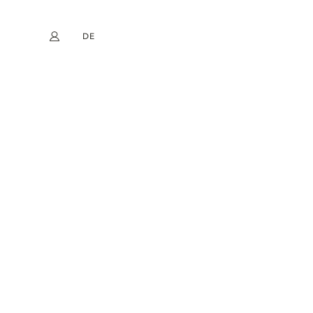
DE
Mein Konto
book
Instagram
EN
FR
NL
ES