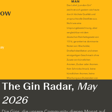
now
lay
The Gin Radar,
May
2026
Die Gins, die unsere Community diesen Monat auf