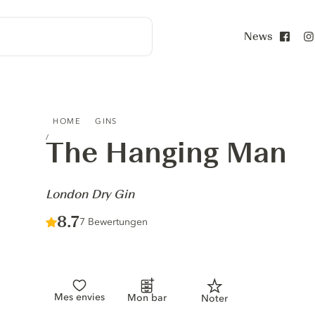
News
Face
THE HANGING MAN - LONDON DRY GIN
HOME
GINS
The Hanging Man
-
London Dry Gin
Score :
8.7
/ 10
7 Bewertungen
Mes envies
Mon bar
Noter