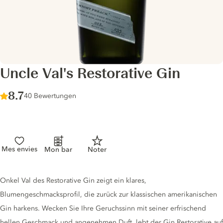
Uncle Val's Restorative Gin
Score :
8.7
/ 10
40 Bewertungen
Mes envies
Mon bar
Noter
Gin description
Onkel Val des Restorative Gin zeigt ein klares,
Blumengeschmacksprofil, die zurück zur klassischen amerikanischen
Gin harkens. Wecken Sie Ihre Geruchssinn mit seiner erfrischend
hellen Geschmack und angenehmen Duft, lebt der Gin Restorative auf