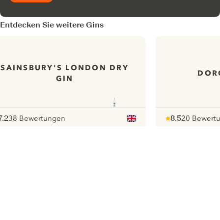
Entdecken Sie weitere Gins
SAINSBURY'S LONDON DRY
DOR
GIN
7.2
38 Bewertungen
8.5
20 Bewert
ote :
 10
pour
Note :
/ 10
pour
ui.nextImg