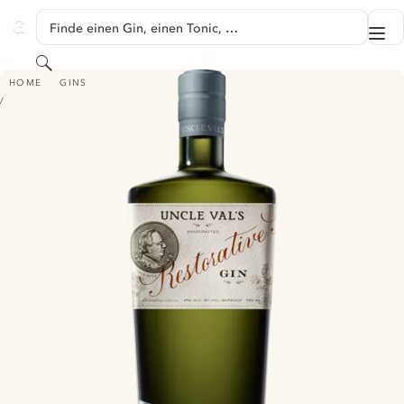
SPRINGE ZU HAUPTINHALT
Finde einen Gin, einen Tonic, …
Me
GINVENTORY
Suchen
UNCLE VAL'S RESTORATIVE GIN
HOME
GINS