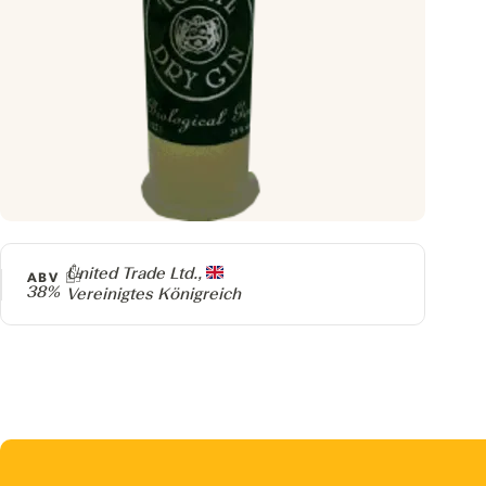
Producer
United Trade Ltd.,
ABV
38%
Vereinigtes Königreich