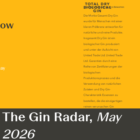
now
lay
The Gin Radar,
May
2026