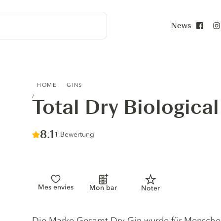
News
Face
TOTAL DRY BIOLOGICAL GIN
HOME
GINS
Total Dry Biological
Score :
8.1
/ 10
1 Bewertung
Mes envies
Mon bar
Noter
Gin description
Die Marke Gesamt Dry Gin wurde für Menschen 