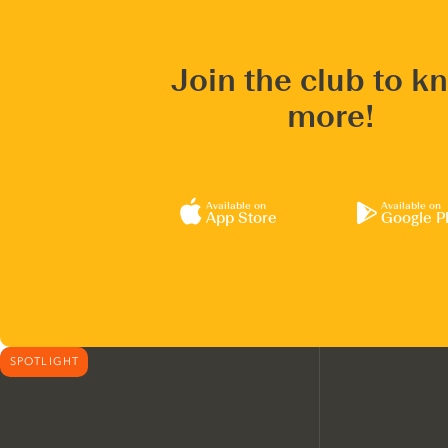
Join the club to k
more!
Available on
Available on
App Store
Google P
SPOTLIGHT