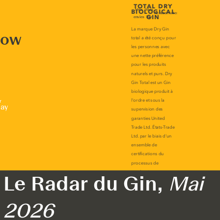
now
r
lay
Le Radar du Gin,
Mai
2026