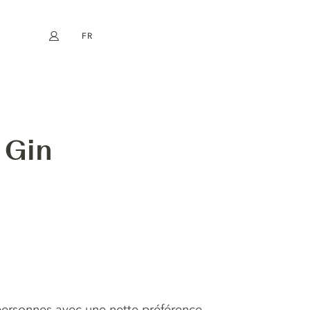
FR
Mon compte
book
Instagram
EN
DE
NL
ES
 Gin
personnes avec une nette préférence