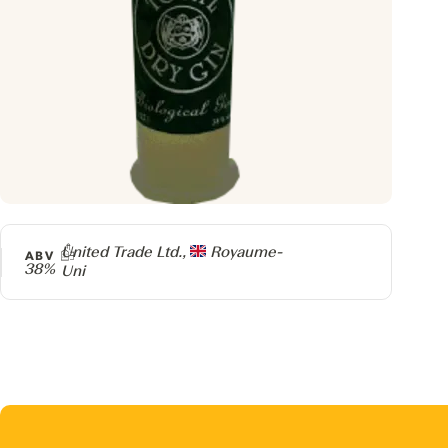
Producteur
United Trade Ltd.,
Royaume-
ABV
38%
Uni