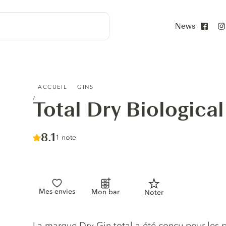
News
Face
TOTAL DRY BIOLOGICAL GIN
ACCUEIL
GINS
Total Dry Biological
Score :
8.1
/ 10
1 note
Mes envies
Mon bar
Noter
Description du gin
La marque Dry Gin total a été conçu pour les 