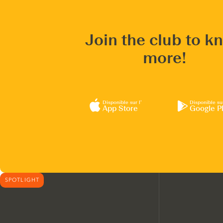
Join the club to k
more!
Disponible sur l’
Disponible su
App Store
Google P
SPOTLIGHT