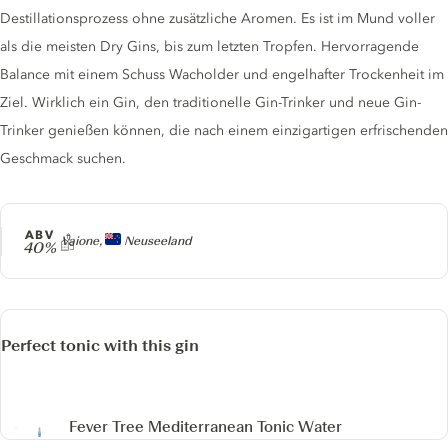
Destillationsprozess ohne zusätzliche Aromen. Es ist im Mund voller
als die meisten Dry Gins, bis zum letzten Tropfen. Hervorragende
Balance mit einem Schuss Wacholder und engelhafter Trockenheit im
Ziel. Wirklich ein Gin, den traditionelle Gin-Trinker und neue Gin-
Trinker genießen können, die nach einem einzigartigen erfrischenden
Geschmack suchen.
ABV
Producer
Vaione,
Neuseeland
40%
Perfect tonic with this gin
Fever Tree Mediterranean Tonic Water