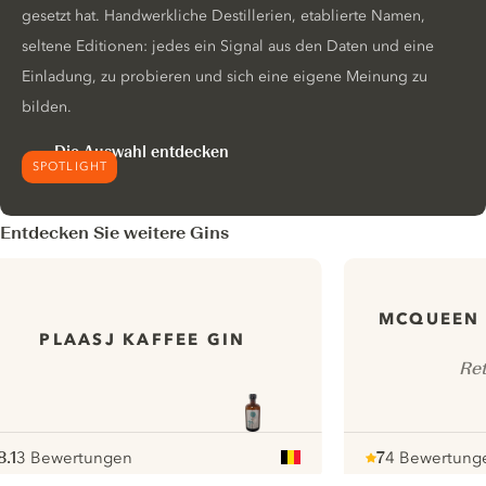
gesetzt hat. Handwerkliche Destillerien, etablierte Namen,
seltene Editionen: jedes ein Signal aus den Daten und eine
Einladung, zu probieren und sich eine eigene Meinung zu
bilden.
Die Auswahl entdecken
SPOTLIGHT
Entdecken Sie weitere Gins
MCQUEEN 
PLAASJ KAFFEE GIN
Ret
8.1
3 Bewertungen
7
4 Bewertung
ote :
 10
pour
Note :
/ 10
pour