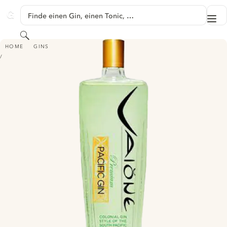
SPRINGE ZU HAUPTINHALT
Finde einen Gin, einen Tonic, …
Me
GINVENTORY
Suchen
VAIONE PREMIUM PACIFIC GIN
HOME
GINS