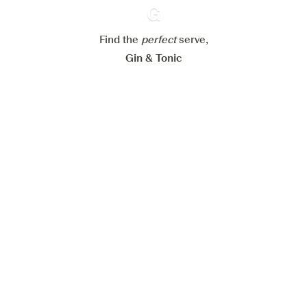
Alle Cookies akzeptieren
Find the
perfect
Ginventory
serve,
Gin & Tonic
News
Contact
Privacy Policy
Alle unsere Gins
Cookies Settings
Available on
Available on
App Store
Google Play