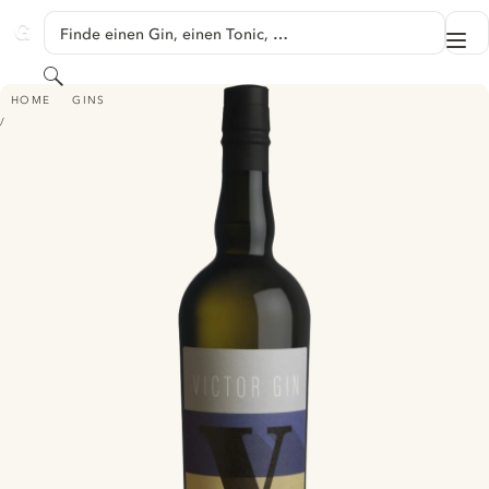
SPRINGE ZU HAUPTINHALT
Finde einen Gin, einen Tonic, …
Me
GINVENTORY
Suchen
VICTOR GIN
HOME
GINS