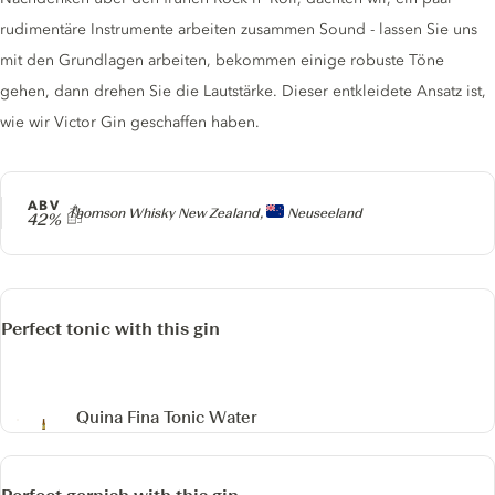
rudimentäre Instrumente arbeiten zusammen Sound - lassen Sie uns
mit den Grundlagen arbeiten, bekommen einige robuste Töne
gehen, dann drehen Sie die Lautstärke. Dieser entkleidete Ansatz ist,
wie wir Victor Gin geschaffen haben.
ABV
Producer
Thomson Whisky New Zealand,
Neuseeland
42%
Perfect tonic with this gin
Quina Fina Tonic Water