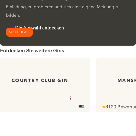
Einladung, zu probieren und sich eine eigene Meinung zu
bilden.
Die Auswahl entdecken
SPOTLIGHT
Entdecken Sie weitere Gins
COUNTRY CLUB GIN
MANSF
8
120 Bewertu
Note :
/ 10
pour
ui.nextImg