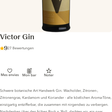
Victor Gin
Score :
9
/ 10
27 Bewertungen
Mes envies
Mon bar
Noter
Gin description
Schwere botanische Art Handwerk Gin. Wacholder, Zitronen-,
Zitronengras, Kardamom und Koriander - alle köstlichen Aroma-Töne,
einzigartig entzifferbar, die zusammen mit nirgendwo zu verbergen.
Nachdenken über den frühen Rock n 'Roll, dachten wir, ein paar