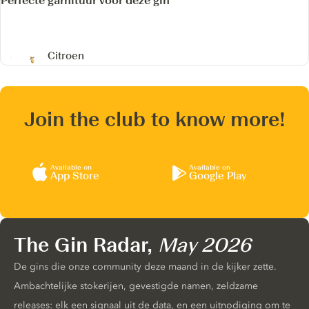
Perfecte garnituur voor deze gin
Citroen
Join the club to know more!
Available on
Available on
App Store
Google Play
The Gin Radar,
May 2026
De gins die onze community deze maand in de kijker zette.
Ambachtelijke stokerijen, gevestigde namen, zeldzame
releases: elk een signaal uit de data, en een uitnodiging om te