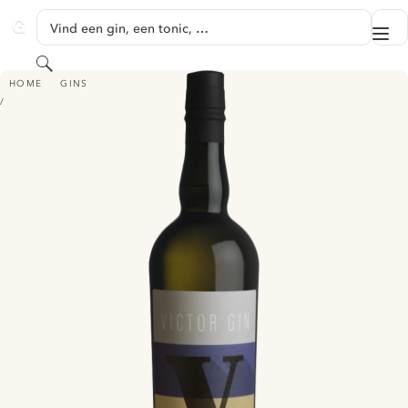
GA NAAR HOOFDINHOUD
Vind een gin, een tonic, …
Me
GINVENTORY
Zoeken
VICTOR GIN
HOME
GINS