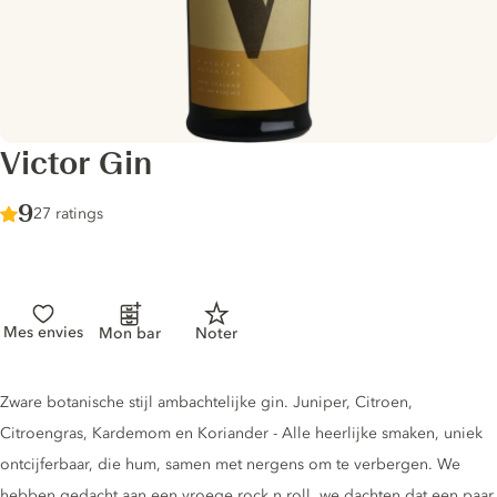
Victor Gin
Score :
9
/ 10
27 ratings
Mes envies
Mon bar
Noter
Gin description
Zware botanische stijl ambachtelijke gin. Juniper, Citroen,
Citroengras, Kardemom en Koriander - Alle heerlijke smaken, uniek
ontcijferbaar, die hum, samen met nergens om te verbergen. We
hebben gedacht aan een vroege rock n roll, we dachten dat een paar