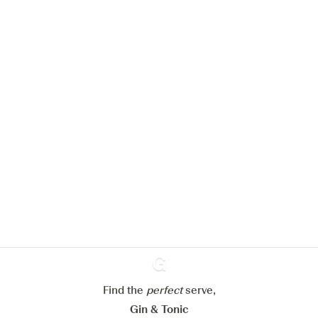
We zouden graag cookies gebruiken
om de ervaring op onze website te
verbeteren.
Meer info in verband met
ons cookiebeleid
Mijn cookie-instellingen aanpassen
Alles weigeren
Alles aanvaarden
Find the
perfect
Ginventory
serve,
Gin & Tonic