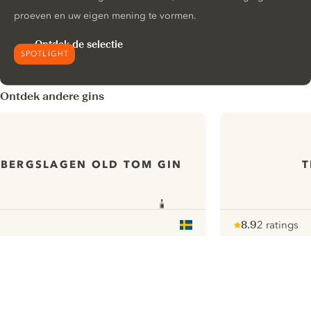
proeven en uw eigen mening te vormen.
Ontdek de selectie
SPOTLIGHT
Ontdek andere gins
BERGSLAGEN OLD TOM GIN
T
8.9
2 ratings
Note :
/ 10
pour
ui.nextImg