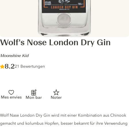
Wolf's Nose London Dry Gin
-
Moonshine Kid
Score :
8.2
/ 10
21 Bewertungen
Mes envies
Mon bar
Noter
Gin description
Wolf Nase London Dry Gin wird mit einer Kombination aus Chinook
gemacht und kolumbus Hopfen, besser bekannt für ihre Verwendung