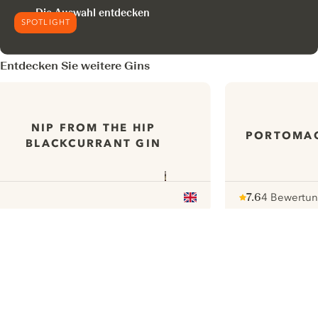
Die Auswahl entdecken
SPOTLIGHT
Entdecken Sie weitere Gins
NIP FROM THE HIP
PORTOMA
BLACKCURRANT GIN
7.6
4 Bewertu
Note :
/ 10
pour
ui.nextImg