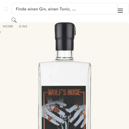
SPRINGE ZU HAUPTINHALT
Finde einen Gin, einen Tonic, …
Me
GINVENTORY
Suchen
WOLF'S NOSE LONDON DRY GIN - MOONSHINE KID
HOME
GINS