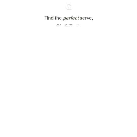
Alle Cookies akzeptieren
Find the
perfect
Ginventory
serve,
Gin & Tonic
News
Contact
Privacy Policy
Alle unsere Gins
Cookies Settings
Available on
Available on
App Store
Google Play