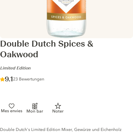
Double Dutch Spices &
Oakwood
-
Limited Edition
Score :
9.1
/ 10
23 Bewertungen
Mes envies
Mon bar
Noter
Tonic description
Double Dutch's Limited Edition Mixer, Gewürze und Eichenholz