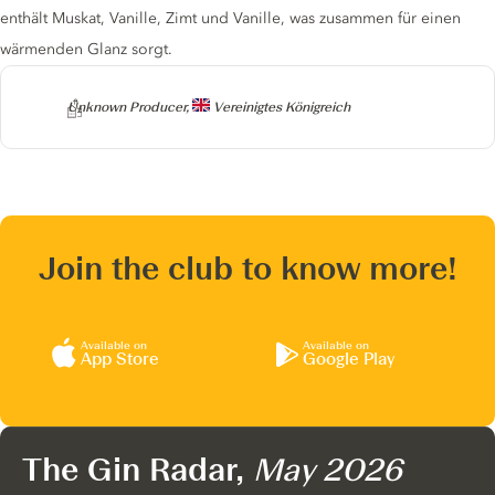
enthält Muskat, Vanille, Zimt und Vanille, was zusammen für einen
wärmenden Glanz sorgt.
Producer
Unknown Producer,
Vereinigtes Königreich
Join the club to know more!
Available on
Available on
App Store
Google Play
The Gin Radar,
May 2026