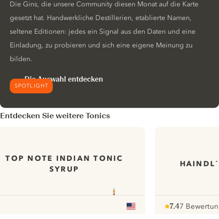
Die Gins, die unsere Community diesen Monat auf die Karte
gesetzt hat. Handwerkliche Destillerien, etablierte Namen,
seltene Editionen: jedes ein Signal aus den Daten und eine
Einladung, zu probieren und sich eine eigene Meinung zu
bilden.
Die Auswahl entdecken
SPOTLIGHT
Entdecken Sie weitere Tonics
TOP NOTE INDIAN TONIC
HAINDL´
SYRUP
7.4
7 Bewertu
Note :
/ 10
pour