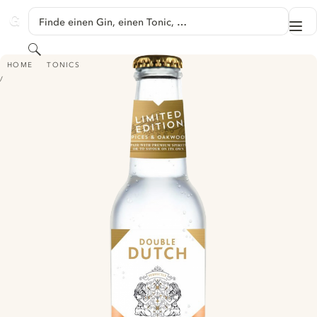
SPRINGE ZU HAUPTINHALT
Finde einen Gin, einen Tonic, …
Me
GINVENTORY
Suchen
DOUBLE DUTCH SPICES & OAKWOOD - LIMITED EDITION
HOME
TONICS