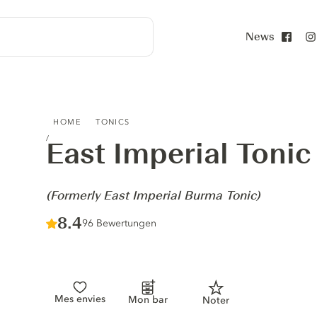
News
Face
EAST IMPERIAL TONIC WATER - (FORMERLY EAST IMPERI
HOME
TONICS
East Imperial Toni
-
(Formerly East Imperial Burma Tonic)
Score :
8.4
/ 10
96 Bewertungen
Mes envies
Mon bar
Noter