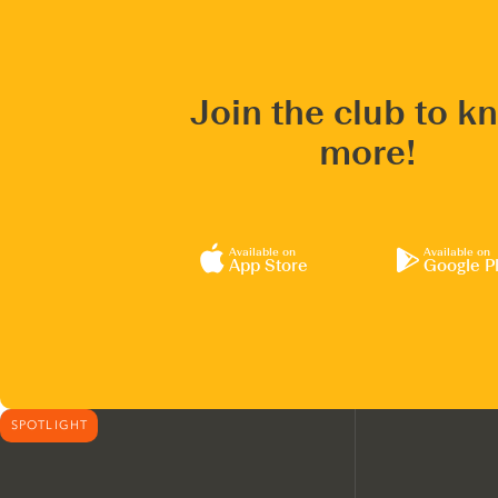
Join the club to k
more!
Available on
Available on
App Store
Google P
SPOTLIGHT