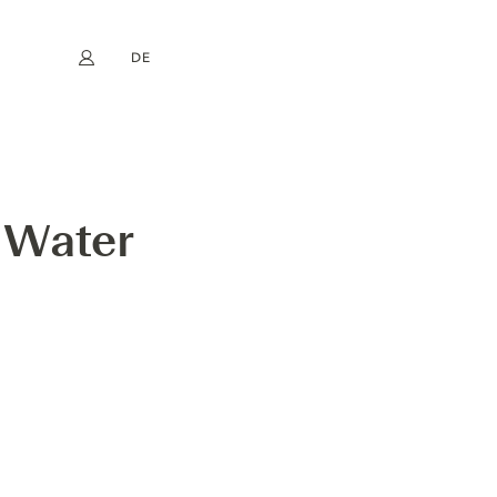
DE
Mein Konto
book
Instagram
EN
FR
NL
ES
AL BURMA TONIC)
c Water