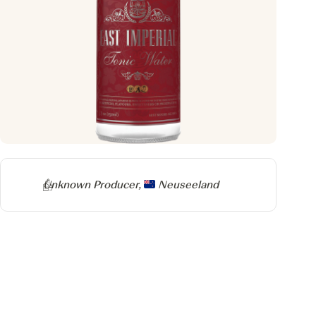
Producer
Unknown Producer,
Neuseeland