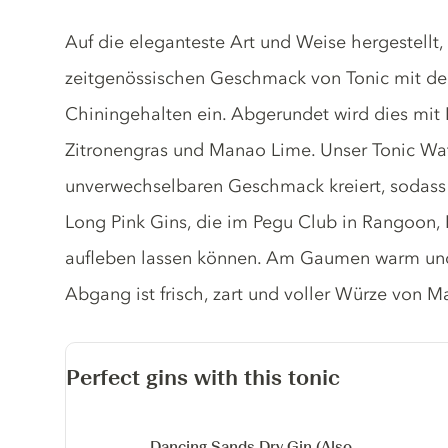
Tonic description
Auf die eleganteste Art und Weise hergestellt,
zeitgenössischen Geschmack von Tonic mit de
Chiningehalten ein. Abgerundet wird dies mit
Zitronengras und Manao Lime. Unser Tonic Wat
unverwechselbaren Geschmack kreiert, sodass S
Long Pink Gins, die im Pegu Club in Rangoon,
aufleben lassen können. Am Gaumen warm und
Abgang ist frisch, zart und voller Würze von 
Perfect gins with this tonic
Dancing Sands Dry Gin
(Also