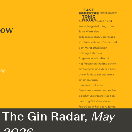
now
lay
The Gin Radar,
May