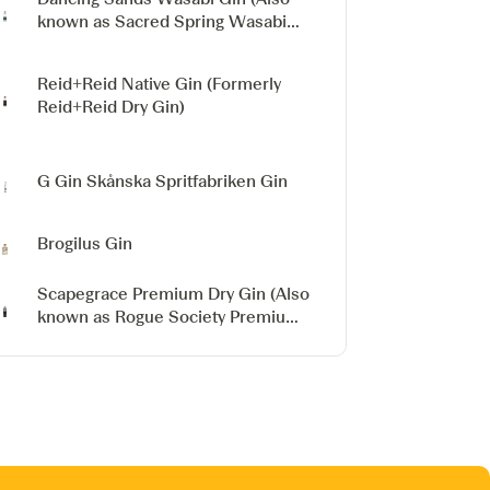
known as Sacred Spring Wasabi
Gin)
Reid+Reid Native Gin
(Formerly
Reid+Reid Dry Gin)
G Gin
Skånska Spritfabriken Gin
Brogilus Gin
Scapegrace Premium Dry Gin
(Also
known as Rogue Society Premium
Dry Gin)