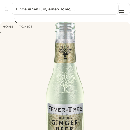
SPRINGE ZU HAUPTINHALT
Finde einen Gin, einen Tonic, …
Me
GINVENTORY
Suchen
FEVER TREE PREMIUM GINGER BEER
HOME
TONICS