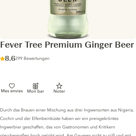
Fever Tree Premium Ginger Beer
Score :
8.6
/ 10
299 Bewertungen
Mes envies
Mon bar
Noter
Tonic description
Durch das Brauen einer Mischung aus drei Ingwersorten aus Nigeria,
Cochin und der Elfenbeinküste haben wir ein preisgekröntes
Ingwerbier geschaffen, das von Gastronomen und Kritikern
gleichermaßen hoch gelobt wird. Am Gaumen nicht zu süß und mit