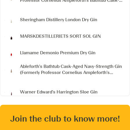
Professor Cornelius Ampleforth's Bathtub Cask-
Aged Gin)
Sheringham Distillery London Dry Gin
MARSKDESTILLERIETS SORT SOL GIN
Llamame Demonio Premium Dry Gin
Ableforth's Bathtub Cask-Aged Navy-Strength Gin
(Formerly Professor Cornelius Ampleforth's
Bathtub Cask-Aged Navy-Strength Gin)
Warner Edward's Harrington Sloe Gin
Join the club to know more!