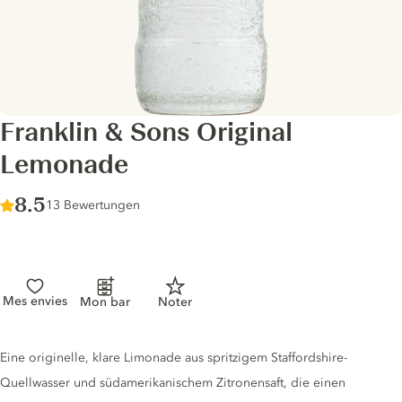
Franklin & Sons Original
Lemonade
Score :
8.5
/ 10
13 Bewertungen
Mes envies
Mon bar
Noter
Tonic description
Eine originelle, klare Limonade aus spritzigem Staffordshire-
Quellwasser und südamerikanischem Zitronensaft, die einen