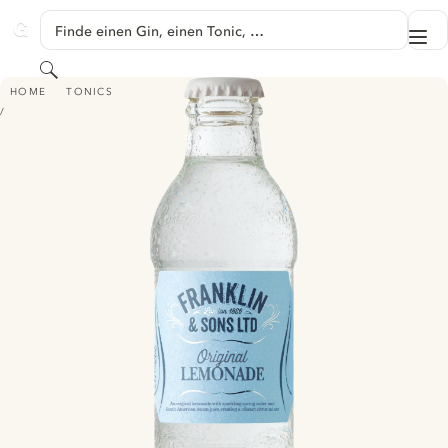
SPRINGE ZU HAUPTINHALT
Finde einen Gin, einen Tonic, …
Me
GINVENTORY
Suchen
FRANKLIN & SONS ORIGINAL LEMONADE
HOME
TONICS