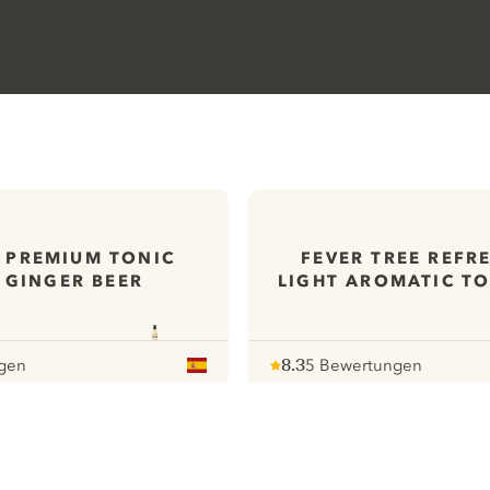
 PREMIUM TONIC
FEVER TREE REFR
 GINGER BEER
LIGHT AROMATIC T
gen
8.3
5 Bewertungen
Note :
/ 10
pour