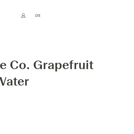
DE
Mein Konto
book
Instagram
EN
FR
NL
ES
ONIC WATER
 Co. Grapefruit
Water