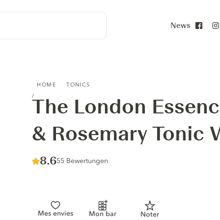
News
Face
THE LONDON ESSENCE CO. GRAPEFRUIT & ROSEMARY T
HOME
TONICS
The London Essence
& Rosemary Tonic 
Score :
8.6
/ 10
55 Bewertungen
Mes envies
Mon bar
Noter