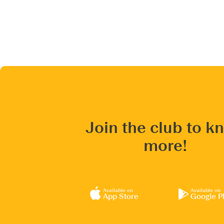
Join the club to k
more!
Available on
Available on
App Store
Google P