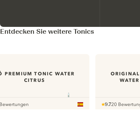
Entdecken Sie weitere Tonics
Ö PREMIUM TONIC WATER
ORIGINAL
CITRUS
WATER
 Bewertungen
9.7
20 Bewertun
our
Note :
/ 10
pour
ui.nextImg