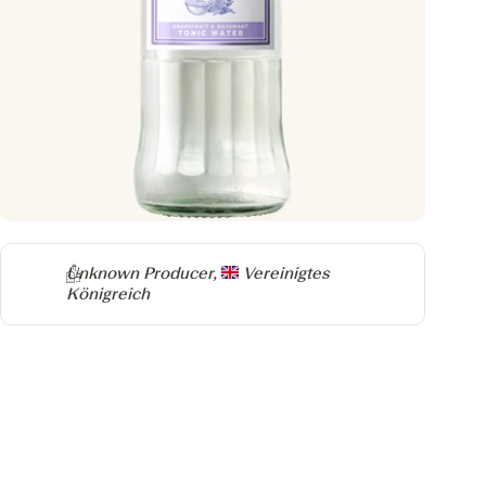
Producer
Unknown Producer,
Vereinigtes
Königreich