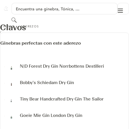
SALTAR A CONTENIDO
Encuentra una ginebra, Tónica, …
Me
GINVENTORY
Buscar
CLAVOS
Clavos
INICIO
ADEREZOS
Ginebras perfectas con este aderezo
N|D Forest Dry Gin
Norrbottens Destilleri
Bobby’s Schiedam Dry Gin
Tiny Bear Handcrafted Dry Gin
The Sailor
Goeie Mie Gin
London Dry Gin