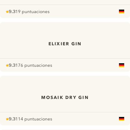
9.3
19 puntuaciones
Note :
/ 10
pour
ELIXIER GIN
9.3
176 puntuaciones
Note :
/ 10
pour
MOSAIK DRY GIN
9.3
114 puntuaciones
Note :
/ 10
pour