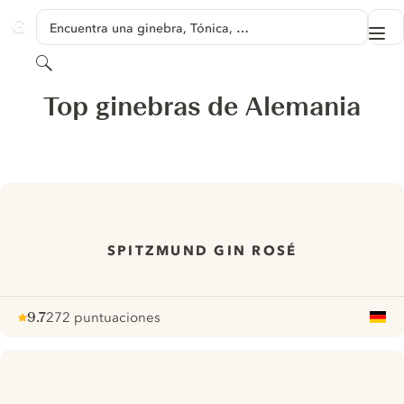
SALTAR A CONTENIDO
Encuentra una ginebra, Tónica, …
Me
GINVENTORY
Buscar
Top ginebras de Alemania
SPITZMUND GIN ROSÉ
9.7
272 puntuaciones
Note :
/ 10
pour