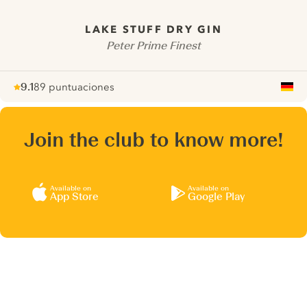
LAKE STUFF DRY GIN
Peter Prime Finest
9.1
89 puntuaciones
Note :
/ 10
pour
Join the club to know more!
Available on
Available on
App Store
Google Play