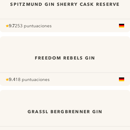
SPITZMUND GIN SHERRY CASK RESERVE
9.7
253 puntuaciones
Note :
/ 10
pour
FREEDOM REBELS GIN
9.4
18 puntuaciones
Note :
/ 10
pour
GRASSL BERGBRENNER GIN