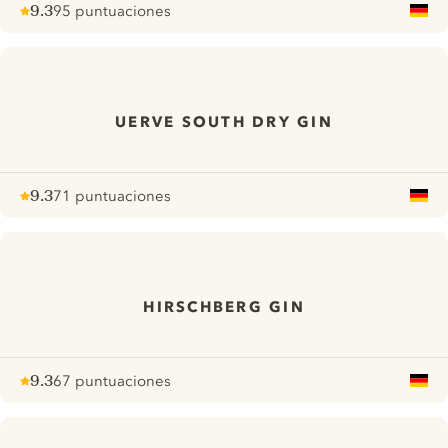
9.3
95 puntuaciones
Note :
/ 10
pour
UERVE SOUTH DRY GIN
9.3
71 puntuaciones
Note :
/ 10
pour
HIRSCHBERG GIN
9.3
67 puntuaciones
Note :
/ 10
pour