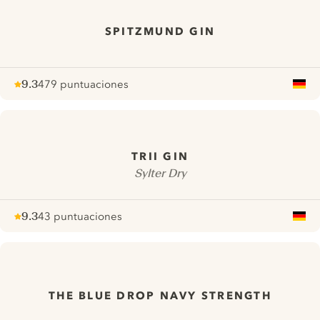
SPITZMUND GIN
9.3
479 puntuaciones
Note :
/ 10
pour
TRII GIN
Sylter Dry
9.3
43 puntuaciones
Note :
/ 10
pour
THE BLUE DROP NAVY STRENGTH