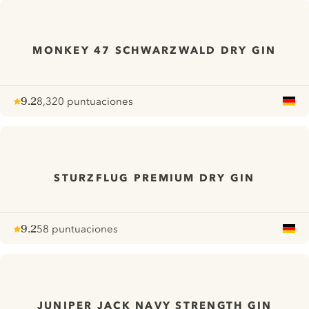
MONKEY 47 SCHWARZWALD DRY GIN
9.2
8,320 puntuaciones
Note :
/ 10
pour
STURZFLUG PREMIUM DRY GIN
9.2
58 puntuaciones
Note :
/ 10
pour
JUNIPER JACK NAVY STRENGTH GIN