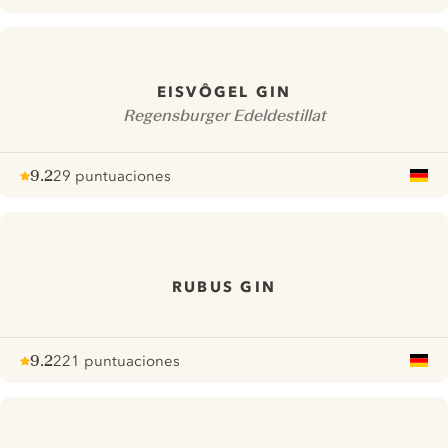
Note :
/ 10
pour
EISVÔGEL GIN
Regensburger Edeldestillat
9.2
29 puntuaciones
Note :
/ 10
pour
RUBUS GIN
9.2
221 puntuaciones
Note :
/ 10
pour