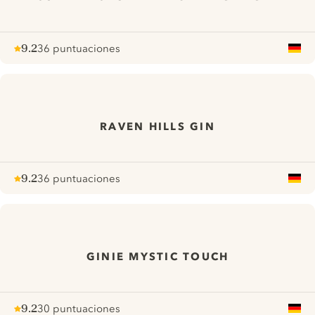
9.2
36 puntuaciones
Note :
/ 10
pour
RAVEN HILLS GIN
9.2
36 puntuaciones
Note :
/ 10
pour
GINIE MYSTIC TOUCH
9.2
30 puntuaciones