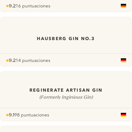
9.2
16 puntuaciones
Note :
/ 10
pour
HAUSBERG GIN NO.3
9.2
14 puntuaciones
Note :
/ 10
pour
REGINERATE ARTISAN GIN
(Formerly Inginious Gin)
9.1
98 puntuaciones
Note :
/ 10
pour