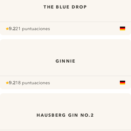
THE BLUE DROP
9.2
21 puntuaciones
Note :
/ 10
pour
GINNIE
9.2
18 puntuaciones
Note :
/ 10
pour
HAUSBERG GIN NO.2